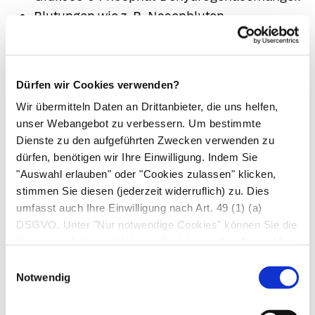
Blutungen wie z. B. Nasenbluten,
Zahnfleischbluten, Hautblutungen oder
Blutungen der Harn ableitenden Wege und der
Geschlechtsorgane mit einer möglichen
Dürfen wir Cookies verwenden?
Verlängerung der Blutungszeit. Diese Wirkung
Wir übermitteln Daten an Drittanbieter, die uns helfen,
kann über 4 bis 8 Tage nach der Einnahme
unser Webangebot zu verbessern. Um bestimmte
anhalten.
Dienste zu den aufgeführten Zwecken verwenden zu
Leber- und Gallenerkrankungen
dürfen, benötigen wir Ihre Einwilligung. Indem Sie
Sehr selten: (kann bis zu 1 von 10000
"Auswahl erlauben" oder "Cookies zulassen" klicken,
stimmen Sie diesen (jederzeit widerruflich) zu. Dies
Behandelten betreffen)
umfasst auch Ihre Einwilligung nach Art. 49 (1) (a)
Erhöhungen der Leberwerte.
DSGVO. Unter "Nur notwendige Cookies" können Sie die
Erkrankungen der Niere und der Harnwege
Datenverarbeitung ablehnen. Sie können Ihre Auswahl
Sehr selten: (kann bis zu 1 von 10000
jederzeit unter "Privatsphäre“ am Seitenende ändern.
Einwilligungsauswahl
Behandelten betreffen)
Notwendig
Nierenfunktionsstörungen und akutes
Nierenversagen.