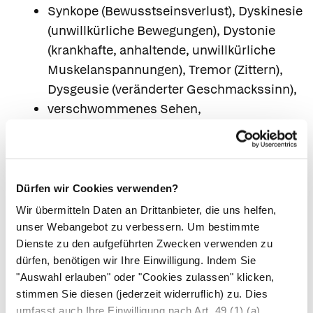
Synkope (Bewusstseinsverlust), Dyskinesie
(unwillkürliche Bewegungen), Dystonie
(krankhafte, anhaltende, unwillkürliche
Muskelanspannungen), Tremor (Zittern),
Dysgeusie (veränderter Geschmackssinn),
verschwommenes Sehen,
Akkommodationsstörungen (Störungen in
der Nah-/Fernanpassung des Auges),
Okulogyration (unkontrollierbare kreisende
Bewegung der Augen),
Dürfen wir Cookies verwenden?
Angioödem (schwerwiegende allergische
Wir übermitteln Daten an Drittanbieter, die uns helfen,
Reaktion, die ein Anschwellen des Gesichts
unser Webangebot zu verbessern. Um bestimmte
Dienste zu den aufgeführten Zwecken verwenden zu
oder des Rachens hervorruft), fixes
dürfen, benötigen wir Ihre Einwilligung. Indem Sie
Arzneimittelexanthem,
"Auswahl erlauben" oder "Cookies zulassen" klicken,
abnorme Harnausscheidung (Bettnässen,
stimmen Sie diesen (jederzeit widerruflich) zu. Dies
Schmerzen und/oder Schwierigkeiten beim
umfasst auch Ihre Einwilligung nach Art. 49 (1) (a)