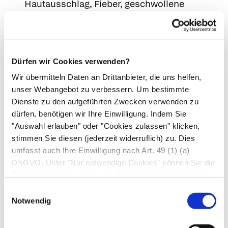
Hautausschlag, Fieber, geschwollene
Lymphknoten und eine Zunahme von
Eosinophilen (einer Form der weißen
Blutkörperchen) (Nicht bekannt; Häufigkeit auf
Grundlage der verfügbaren Daten nicht
Dürfen wir Cookies verwenden?
abschätzbar).
Wir übermitteln Daten an Drittanbieter, die uns helfen,
Bei Behandlungsbeginn ein roter, schuppiger,
unser Webangebot zu verbessern. Um bestimmte
Dienste zu den aufgeführten Zwecken verwenden zu
weit verbreiteter Hautausschlag mit
dürfen, benötigen wir Ihre Einwilligung. Indem Sie
Unebenheiten unter der Haut und von Fieber
"Auswahl erlauben" oder "Cookies zulassen" klicken,
begleiteten Blasen, die sich in erster Linie auf
stimmen Sie diesen (jederzeit widerruflich) zu. Dies
den Hautfalten, dem Rumpf und den oberen
umfasst auch Ihre Einwilligung nach Art. 49 (1) (a)
Extremitäten befinden (akute generalisierte
DSGVO. Unter "Nur notwendige Cookies" können Sie die
exanthematische Pustulose) (Nicht bekannt;
Datenverarbeitung ablehnen. Sie können Ihre Auswahl
jederzeit unter "Privatsphäre“ am Seitenende ändern.
Häufigkeit auf Grundlage der verfügbaren
Einwilligungsauswahl
Notwendig
Daten nicht abschätzbar).
Mögliche Nebenwirkungen