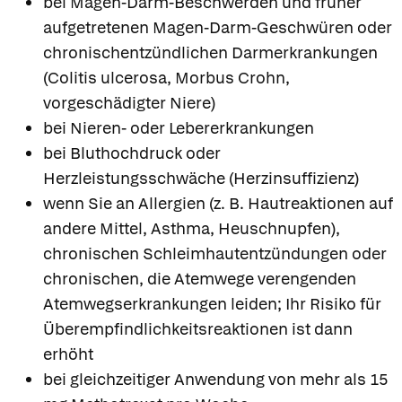
bei Magen-Darm-Beschwerden und früher
aufgetretenen Magen-Darm-Geschwüren oder
chronischentzündlichen Darmerkrankungen
(Colitis ulcerosa, Morbus Crohn,
vorgeschädigter Niere)
bei Nieren- oder Lebererkrankungen
bei Bluthochdruck oder
Herzleistungsschwäche (Herzinsuffizienz)
wenn Sie an Allergien (z. B. Hautreaktionen auf
andere Mittel, Asthma, Heuschnupfen),
chronischen Schleimhautentzündungen oder
chronischen, die Atemwege verengenden
Atemwegserkrankungen leiden; Ihr Risiko für
Überempfindlichkeitsreaktionen ist dann
erhöht
Apotheken in
Ihrer Nähe
bei gleichzeitiger Anwendung von mehr als 15