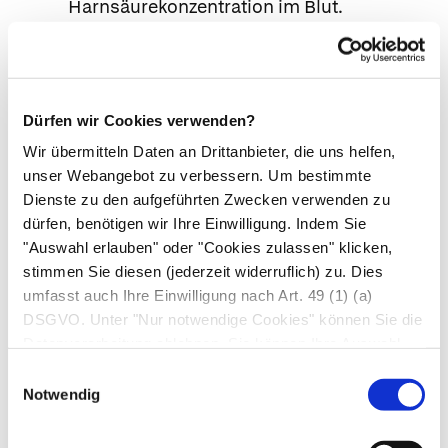
Harnsäurekonzentration im Blut.
Vermehrte Wassereinlagerung im Gewebe
(Ödeme), insbesondere bei Patienten mit
Bluthochdruck oder eingeschränkter
Nierenfunktion; nephrotisches Syndrom
Dürfen wir Cookies verwenden?
(Wasseransammlung im Körper [Ödeme]
Wir übermitteln Daten an Drittanbieter, die uns helfen,
und starke Eiweißausscheidung im Harn);
unser Webangebot zu verbessern. Um bestimmte
Dienste zu den aufgeführten Zwecken verwenden zu
entzündliche Nierenerkrankung
dürfen, benötigen wir Ihre Einwilligung. Indem Sie
(interstitielle Nephritis), die mit einer akuten
"Auswahl erlauben" oder "Cookies zulassen" klicken,
Nierenfunktionsstörung einhergehen kann.
stimmen Sie diesen (jederzeit widerruflich) zu. Dies
Leber
umfasst auch Ihre Einwilligung nach Art. 49 (1) (a)
Sehr selten:
DSGVO. Unter "Nur notwendige Cookies" können Sie die
Leberfunktionsstörungen, Leberschäden,
Datenverarbeitung ablehnen. Sie können Ihre Auswahl
jederzeit unter "Privatsphäre“ am Seitenende ändern.
insbesondere bei Langzeittherapie,
Einwilligungsauswahl
Notwendig
Leberversagen, akute Leberentzündung
(Hepatitis).