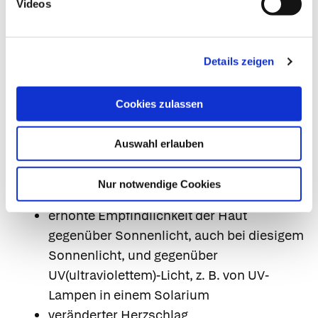
Videos
Halluzinationen
Krampfanfälle
Unruhe mit vermehrter körperlicher
Details zeigen
Bewegung
Leberentzündung
Cookies zulassen
ungewöhnliche Leberfunktionswerte
Nicht bekannt: Häufigkeit auf Grundlage der
Auswahl erlauben
verfügbaren Daten nicht abschätzbar
außergewöhnliche Müdigkeit
Nur notwendige Cookies
Gelbfärbung der Haut und/oder der Augen
erhöhte Empfindlichkeit der Haut
gegenüber Sonnenlicht, auch bei diesigem
Sonnenlicht, und gegenüber
UV(ultraviolettem)-Licht, z. B. von UV-
Lampen in einem Solarium
veränderter Herzschlag