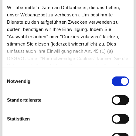
können weniger als 1 von 10.000 Behandelten
Wir übermitteln Daten an Drittanbieter, die uns helfen,
unser Webangebot zu verbessern. Um bestimmte
betreffen
Dienste zu den aufgeführten Zwecken verwenden zu
schwere allergische Reaktionen
dürfen, benötigen wir Ihre Einwilligung. Indem Sie
Hautausschlag
"Auswahl erlauben" oder "Cookies zulassen" klicken,
Herzklopfen oder unregelmäßiger
stimmen Sie diesen (jederzeit widerruflich) zu. Dies
Herzschlag
umfasst auch Ihre Einwilligung nach Art. 49 (1) (a)
Herzjagen
DSGVO. Unter "Nur notwendige Cookies" können Sie die
Datenverarbeitung ablehnen. Sie können Ihre Auswahl
Bauchschmerzen
jederzeit unter "Privatsphäre“ am Seitenende ändern.
Übelkeit
Einwilligungsauswahl
Notwendig
Erbrechen
Magenverstimmung
Durchfall
Standortdienste
Schwindel
Benommenheit
Statistiken
Schlaflosigkeit
Muskelschmerzen