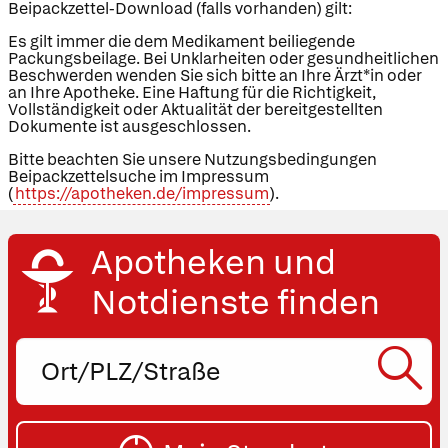
Beipackzettel-Download (falls vorhanden) gilt:
Es gilt immer die dem Medikament beiliegende
Packungsbeilage. Bei Unklarheiten oder gesundheitlichen
Beschwerden wenden Sie sich bitte an Ihre Ärzt*in oder
an Ihre Apotheke. Eine Haftung für die Richtigkeit,
Vollständigkeit oder Aktualität der bereitgestellten
Dokumente ist ausgeschlossen.
Bitte beachten Sie unsere Nutzungsbedingungen
Beipackzettelsuche im Impressum
(
https://apotheken.de/impressum
).
Apotheken und
Notdienste finden
Ort,
PLZ
oder
SU
Straße