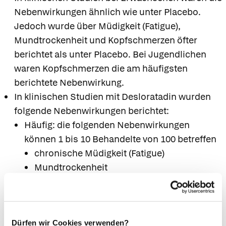
Nebenwirkungen ähnlich wie unter Placebo.
Jedoch wurde über Müdigkeit (Fatigue),
Mundtrockenheit und Kopfschmerzen öfter
berichtet als unter Placebo. Bei Jugendlichen
waren Kopfschmerzen die am häufigsten
berichtete Nebenwirkung.
In klinischen Studien mit Desloratadin wurden
folgende Nebenwirkungen berichtet:
Häufig: die folgenden Nebenwirkungen
können 1 bis 10 Behandelte von 100 betreffen
chronische Müdigkeit (Fatigue)
Mundtrockenheit
Kopfschmerzen
Während der Vermarktung von Desloratadin
wurde über folgende Nebenwirkungen berichtet:
Sehr selten: die folgenden Nebenwirkungen
Dürfen wir Cookies verwenden?