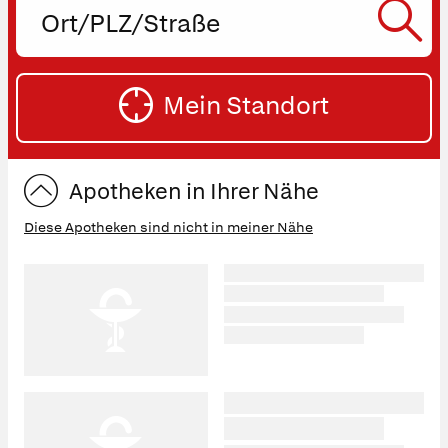
Ort,
PLZ
oder
SU
Straße
Mein Standort
eingeben:
ST
Apotheken in Ihrer Nähe
Diese Apotheken sind nicht in meiner Nähe