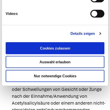
Bei bestimmungsgemäßer, äußerlicher
Anwendung des Arzneimittels sind bisher
Videos
keine Wechselwirkungen bekannt geworden.
7. Gegenanzeigen
Details zeigen
Das Arzneimittel darf nicht angewendet werden
wenn Sie allergisch gegen Diclofenac oder
Cookies zulassen
einen der sonstigen Bestandteile dieses
Arzneimittels sind.
Auswahl erlauben
wenn Sie in der Vergangenheit mit
Atemproblemen (Asthma, Bronchospasmus),
Nur notwendige Cookies
Hautreaktionen (Nesselsucht), laufender Nase
oder Schwellungen von Gesicht oder Zunge
nach der Einnahme/Anwendung von
Acetylsalicylsäure oder einem anderen nicht-
steroidalen entzündungshemmenden