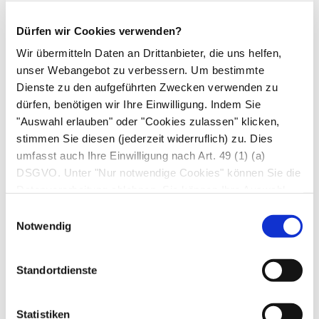
wenden Sie das Schmerzgel nicht weiter an und
informieren Sie bitte Ihren Arzt oder Apotheker.
Dürfen wir Cookies verwenden?
Wenn Sie Nebenwirkungen bemerken, wenden
Wir übermitteln Daten an Drittanbieter, die uns helfen,
Sie sich an Ihren Arzt oder Apotheker. Dies gilt
unser Webangebot zu verbessern. Um bestimmte
auch für Nebenwirkungen, die nicht angegeben
Dienste zu den aufgeführten Zwecken verwenden zu
dürfen, benötigen wir Ihre Einwilligung. Indem Sie
sind.
"Auswahl erlauben" oder "Cookies zulassen" klicken,
stimmen Sie diesen (jederzeit widerruflich) zu. Dies
6. Wechselwirkungen
umfasst auch Ihre Einwilligung nach Art. 49 (1) (a)
Anwendung zusammen mit anderen
DSGVO. Unter "Nur notwendige Cookies" können Sie die
Datenverarbeitung ablehnen. Sie können Ihre Auswahl
Arzneimitteln
jederzeit unter "Privatsphäre“ am Seitenende ändern.
Informieren Sie Ihren Arzt oder Apotheker,
Einwilligungsauswahl
Notwendig
wenn Sie andere Arzneimittel
einnehmen/anwenden kürzlich andere
Standortdienste
Arzneimittel eingenommen/angewendet
haben oder beabsichtigen andere Arzneimittel
einzunehmen/anzuwenden.
Statistiken