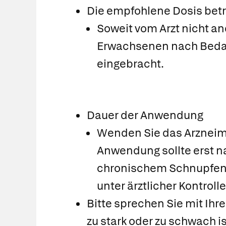
Die empfohlene Dosis betr
Soweit vom Arzt nicht an
Erwachsenen nach Bedarf
eingebracht.
Dauer der Anwendung
Wenden Sie das Arzneimit
Anwendung sollte erst n
chronischem Schnupfen 
unter ärztlicher Kontrolle
Bitte sprechen Sie mit Ihr
zu stark oder zu schwach is