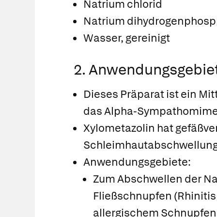
Natrium chlorid
Natrium dihydrogenphosp
Wasser, gereinigt
2. Anwendungsgebie
Dieses Präparat ist ein Mit
das Alpha-Sympathomimet
Xylometazolin hat gefäßv
Schleimhautabschwellung
Anwendungsgebiete:
Zum Abschwellen der Na
Fließschnupfen (Rhiniti
allergischem Schnupfen