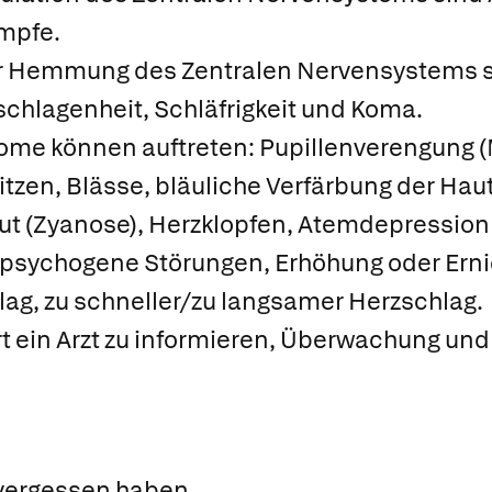
mpfe.
r Hemmung des Zentralen Nervensystems si
chlagenheit, Schläfrigkeit und Koma.
me können auftreten: Pupillenverengung (M
witzen, Blässe, bläuliche Verfärbung der Ha
lut (Zyanose), Herzklopfen, Atemdepression
 psychogene Störungen, Erhöhung oder Erni
ag, zu schneller/zu langsamer Herzschlag.
ort ein Arzt zu informieren, Überwachung u
vergessen haben