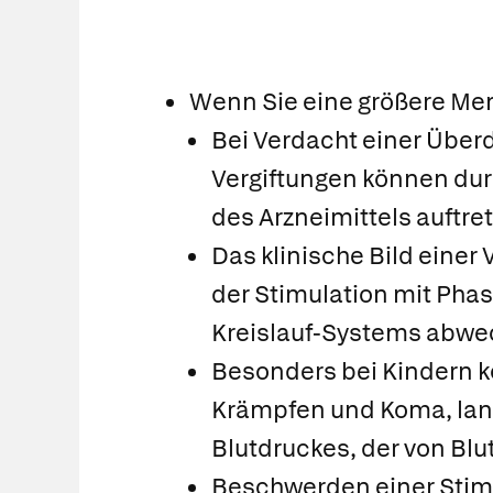
Wenn Sie eine größere Men
Bei Verdacht einer Überd
Vergiftungen können du
des Arzneimittels auftre
Das klinische Bild einer
der Stimulation mit Pha
Kreislauf-Systems abwe
Besonders bei Kindern k
Krämpfen und Koma, lan
Blutdruckes, der von Blu
Beschwerden einer Stimu