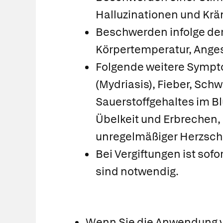
Halluzinationen und Krä
Beschwerden infolge de
Körpertemperatur, Anges
Folgende weitere Sympto
(Mydriasis), Fieber, Sch
Sauerstoffgehaltes im B
Übelkeit und Erbrechen,
unregelmäßiger Herzschl
Bei Vergiftungen ist sof
sind notwendig.
Wenn Sie die Anwendung 