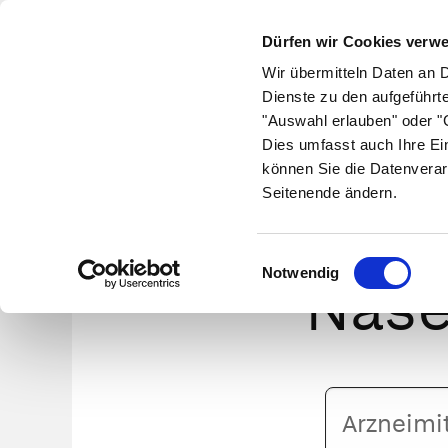
Dürfen wir Cookies verw
Wir übermitteln Daten an 
Dienste zu den aufgeführt
"Auswahl erlauben" oder "C
Krankheiten
Symptome
Therapie
Med
Dies umfasst auch Ihre Ei
können Sie die Datenverar
Seitenende ändern.
X
Einwilligungsauswahl
Notwendig
Nase
Arzneimittelname
oder