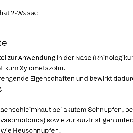
hat 2-Wasser
te
tel zur Anwendung in der Nase (Rhinologikum
ikum Xylometazolin.
erengende Eigenschaften und bewirkt dadur
.
senschleimhaut bei akutem Schnupfen, bei
s vasomotorica) sowie zur kurzfristigen un
 wie Heuschnupfen.