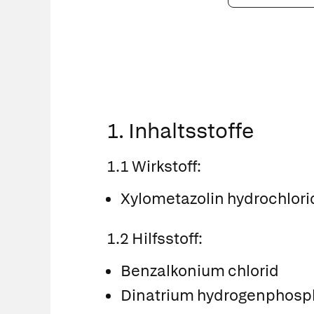
PZN
eingeben
1. Inhaltsstoffe
1.1 Wirkstoff:
Xylometazolin hydrochlori
1.2 Hilfsstoff:
Benzalkonium chlorid
Dinatrium hydrogenphosp