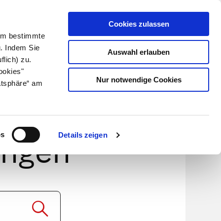
Cookies zulassen
Kundenlogin
Info für Apotheker
 Um bestimmte
g. Indem Sie
Auswahl erlauben
flich) zu.
Suche
leben
Über uns
ookies"
Nur notwendige Cookies
atsphäre“ am
1%
os
Details zeigen
engen