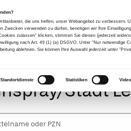
enden?
Drittanbieter, die uns helfen, unser Webangebot zu verbessern.
en Zwecken verwenden zu dürfen, benötigen wir Ihre Einwilligun
ookies zulassen" klicken, stimmen Sie diesen (jederzeit widerru
ikamente
Naturheilkunde
Eltern & Kind
Gesund 
nwilligung nach Art. 49 (1) (a) DSGVO. Unter "Nur notwendige C
beitung ablehnen. Sie können Ihre Auswahl jederzeit unter "Priv
ylometazolin 0.
Standortdienste
Statistiken
Vide
nspray/Stadt L