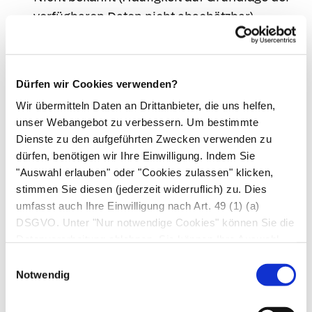
verfügbaren Daten nicht abschätzbar)
Halluzinationen, Verwirrung (besonders bei
Patienten, in deren Krankheitsgeschichte
diese Symptome bereits aufgetreten sind)
Dürfen wir Cookies verwenden?
niedrige Natrium-, Magnesium-, Calcium-
Wir übermitteln Daten an Drittanbieter, die uns helfen,
oder Kalium-Spiegel im Blut
unser Webangebot zu verbessern. Um bestimmte
Ausschlag, eventuell verbunden mit
Dienste zu den aufgeführten Zwecken verwenden zu
Schmerzen in den Gelenken
dürfen, benötigen wir Ihre Einwilligung. Indem Sie
Gefühl von Kribbeln, Prickeln,
"Auswahl erlauben" oder "Cookies zulassen" klicken,
stimmen Sie diesen (jederzeit widerruflich) zu. Dies
„Ameisenlaufen", Brennen oder Taubheit
umfasst auch Ihre Einwilligung nach Art. 49 (1) (a)
Dickdarmentzündung, die einen
DSGVO. Unter "Nur notwendige Cookies" können Sie die
anhaltenden wässrigen Durchfall
Datenverarbeitung ablehnen. Sie können Ihre Auswahl
verursacht
jederzeit unter "Privatsphäre“ am Seitenende ändern.
Einwilligungsauswahl
Wenn Sie Nebenwirkungen bemerken, wenden
Notwendig
Sie sich an Ihren Arzt oder Apotheker. Dies gilt
auch für Nebenwirkungen, die nicht angegeben