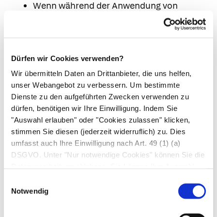
Wenn während der Anwendung von
Ibuprofen Anzeichen einer Infektion (z. B.
Rötung, Schwellung, Überwärmung,
Schmerz, Fieber) neu auftreten oder sich
Dürfen wir Cookies verwenden?
verschlimmern, sollte daher unverzüglich
der Arzt zu Rate gezogen werden.
Wir übermitteln Daten an Drittanbieter, die uns helfen,
unser Webangebot zu verbessern. Um bestimmte
Erkrankungen des Blutes und des
Dienste zu den aufgeführten Zwecken verwenden zu
Lymphsystems
dürfen, benötigen wir Ihre Einwilligung. Indem Sie
Sehr selten: Störungen der Blutbildung
"Auswahl erlauben" oder "Cookies zulassen" klicken,
(Anämie, Leukopenie, Thrombozytopenie,
stimmen Sie diesen (jederzeit widerruflich) zu. Dies
Panzytopenie, Agranulozytose).
umfasst auch Ihre Einwilligung nach Art. 49 (1) (a)
Erste Anzeichen können sein: Fieber,
DSGVO. Unter "Nur notwendige Cookies" können Sie die
Datenverarbeitung ablehnen. Sie können Ihre Auswahl
Halsschmerzen, oberflächliche Wunden im
jederzeit unter "Privatsphäre“ am Seitenende ändern.
Mund, grippeartige Beschwerden, starke
Einwilligungsauswahl
Notwendig
Abgeschlagenheit, Nasenbluten und
Hautblutungen.