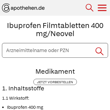
Hau
Ibuprofen Filmtabletten 400
mg/Neovel
Arzneimittelname
oder
PZN
eingeben
Medikament
JETZT VORBESTELLEN
1. Inhaltsstoffe
1.1 Wirkstoff:
Ibuprofen 400 mg