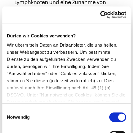
Lymphknoten und eine Zunahme von
Eosinophilen (einer Form der weißen
Blutkörperchen) (Nicht bekannt; Häufigkeit auf
Grundlage der verfügbaren Daten nicht
abschätzbar).
Dürfen wir Cookies verwenden?
Bei Behandlungsbeginn ein roter, schuppiger,
Wir übermitteln Daten an Drittanbieter, die uns helfen,
weit verbreiteter Hautausschlag mit
unser Webangebot zu verbessern. Um bestimmte
Dienste zu den aufgeführten Zwecken verwenden zu
Unebenheiten unter der Haut und von Fieber
dürfen, benötigen wir Ihre Einwilligung. Indem Sie
begleiteten Blasen, die sich in erster Linie auf
"Auswahl erlauben" oder "Cookies zulassen" klicken,
den Hautfalten, dem Rumpf und den oberen
stimmen Sie diesen (jederzeit widerruflich) zu. Dies
Extremitäten befinden (akute generalisierte
umfasst auch Ihre Einwilligung nach Art. 49 (1) (a)
exanthematische Pustulose) (Nicht bekannt;
DSGVO. Unter "Nur notwendige Cookies" können Sie die
Häufigkeit auf Grundlage der verfügbaren
Datenverarbeitung ablehnen. Sie können Ihre Auswahl
jederzeit unter "Privatsphäre“ am Seitenende ändern.
Daten nicht abschätzbar).
Einwilligungsauswahl
Notwendig
Mögliche Nebenwirkungen
Bei den folgenden Nebenwirkungen muss