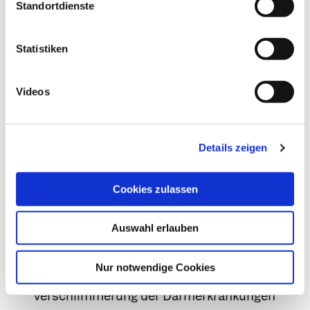
berücksichtigt werden, dass sie überwiegend
Standortdienste
dosisabhängig und von Patient zu Patient
unterschiedlich sind.
Statistiken
Die am häufigsten beobachteten
Nebenwirkungen betreffen den
Videos
Verdauungstrakt. Geschwüre in Magen und
Zwölffingerdarm (peptische Ulzera),
Durchbrüche oder Blutungen im Magen-Darm-
Details zeigen
Trakt, manchmal tödlich verlaufend, können
auftreten, insbesondere bei älteren Patienten.
Cookies zulassen
Übelkeit, Erbrechen, Durchfall, Blähungen,
Verstopfung, Verdauungsstörungen,
Auswahl erlauben
Bauchschmerzen, Teerstuhl, Bluterbrechen,
Entzündung der Mundschleimhaut mit
Nur notwendige Cookies
Geschwürbildung (ulzerative Stomatitis),
Verschlimmerung der Darmerkrankungen