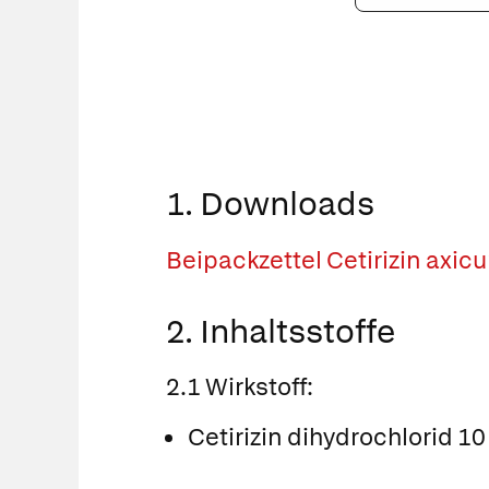
PZN
eingeben
1. Downloads
Beipackzettel Cetirizin axic
2. Inhaltsstoffe
2.1 Wirkstoff:
Cetirizin dihydrochlorid 1