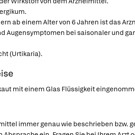
 der Wirkstoff von dem Arzneimittel.
lergikum.
n ab einem Alter von 6 Jahren ist das Arzne
d Augensymptomen bei saisonaler und ganz
t (Urtikaria).
ise
rkaut mit einem Glas Flüssigkeit eingenom
ittel immer genau wie beschrieben bzw. ge
n Absprache ein. Fragen Sie bei Ihrem Arzt