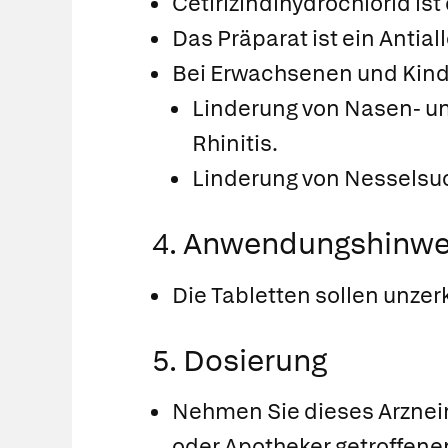
Cetirizindihydrochlorid ist
Das Präparat ist ein Antial
Bei Erwachsenen und Kinder
Linderung von Nasen- un
Rhinitis.
Linderung von Nesselsuch
4. Anwendungshinwe
Die Tabletten sollen unze
5. Dosierung
Nehmen Sie dieses Arzneim
oder Apotheker getroffene