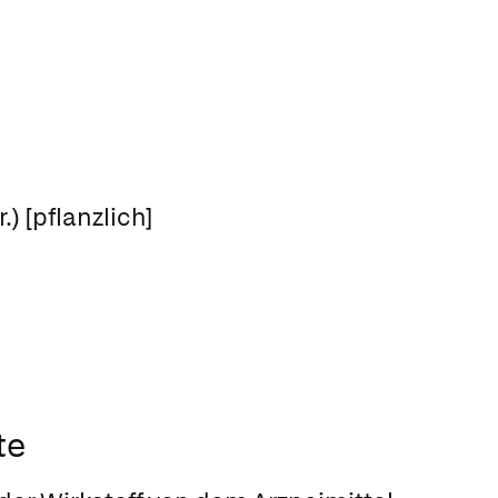
) [pflanzlich]
te