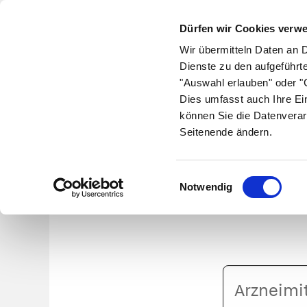
Dürfen wir Cookies verw
Wir übermitteln Daten an 
Dienste zu den aufgeführt
"Auswahl erlauben" oder "C
Krankheiten
Symptome
Therapie
Med
Dies umfasst auch Ihre Ei
können Sie die Datenverar
Seitenende ändern.
Ce
Einwilligungsauswahl
Notwendig
Arzneimittelname
oder