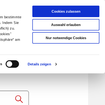
Cookies zulassen
Kundenlogin
Info für Apotheker
 Um bestimmte
g. Indem Sie
Auswahl erlauben
flich) zu.
Suche
leben
Über uns
ookies"
Nur notwendige Cookies
atsphäre“ am
 mg
os
Details zeigen