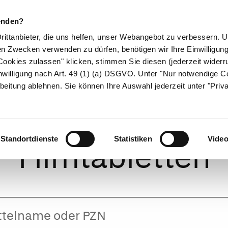
enden?
Drittanbieter, die uns helfen, unser Webangebot zu verbessern.
en Zwecken verwenden zu dürfen, benötigen wir Ihre Einwilligun
ookies zulassen" klicken, stimmen Sie diesen (jederzeit widerru
ikamente
Naturheilkunde
Eltern & Kind
Gesund 
nwilligung nach Art. 49 (1) (a) DSGVO. Unter "Nur notwendige C
beitung ablehnen. Sie können Ihre Auswahl jederzeit unter "Priv
tirizin axicur 10
Standortdienste
Statistiken
Vide
Filmtabletten