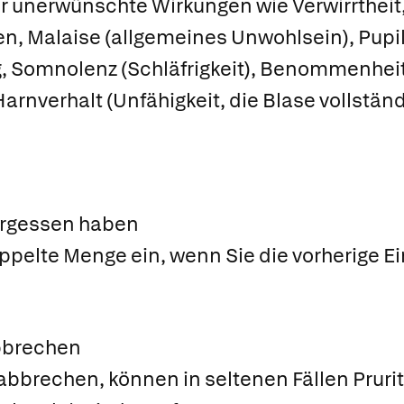
er unerwünschte Wirkungen wie Verwirrtheit,
n, Malaise (allgemeines Unwohlsein), Pupil
g, Somnolenz (Schläfrigkeit), Benommenheit
Harnverhalt (Unfähigkeit, die Blase vollstän
ergessen haben
ppelte Menge ein, wenn Sie die vorherige 
bbrechen
brechen, können in seltenen Fällen Pruritu