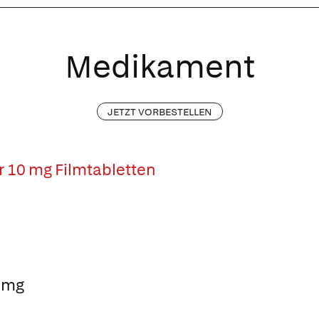
Medikament
JETZT VORBESTELLEN
ur 10 mg Filmtabletten
0 mg