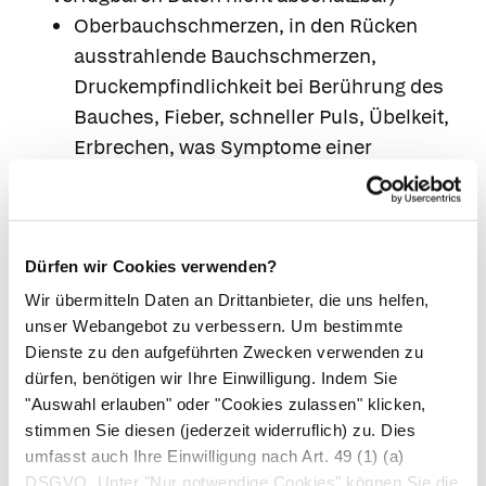
Oberbauchschmerzen, in den Rücken
ausstrahlende Bauchschmerzen,
Druckempfindlichkeit bei Berührung des
Bauches, Fieber, schneller Puls, Übelkeit,
Erbrechen, was Symptome einer
Entzündung der Bauchspeicheldrüse (akute
Pankreatitis) sein können.
Nebenwirkungen bei Kindern:
Häufig (kann bis zu 1 von 10 Behandelten
Dürfen wir Cookies verwenden?
betreffen)
Wir übermitteln Daten an Drittanbieter, die uns helfen,
unser Webangebot zu verbessern. Um bestimmte
Erbrechen.
Dienste zu den aufgeführten Zwecken verwenden zu
Gelegentlich (kann bis zu 1 von 100
dürfen, benötigen wir Ihre Einwilligung. Indem Sie
Behandelten betreffen)
"Auswahl erlauben" oder "Cookies zulassen" klicken,
Benommenheit, Schwindelgefühl,
stimmen Sie diesen (jederzeit widerruflich) zu. Dies
Kopfschmerzen
umfasst auch Ihre Einwilligung nach Art. 49 (1) (a)
Übelkeit, Schmerzen im Bauchbereich,
DSGVO. Unter "Nur notwendige Cookies" können Sie die