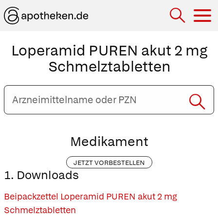
Hau
Loperamid PUREN akut 2 mg
Schmelztabletten
Arzneimittelname
oder
PZN
eingeben
Medikament
JETZT VORBESTELLEN
1. Downloads
Beipackzettel Loperamid PUREN akut 2 mg
Schmelztabletten