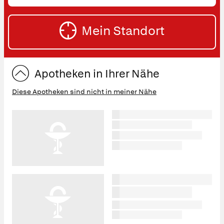
oder
SU
Straße
Mein Standort
eingeben:
ST
Apotheken in Ihrer Nähe
Diese Apotheken sind nicht in meiner Nähe