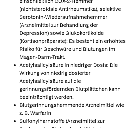
einschließlich COX-2-Hemmer
(nichtsteroidale Antirheumatika), selektive
Serotonin-Wiederaufnahmehemmer
(Arzneimittel zur Behandlung der
Depression) sowie Glukokortikoide
(Kortisonpräparate): Es besteht ein erhöhtes
Risiko für Geschwüre und Blutungen im
Magen-Darm-Trakt.
Acetylsalicylsäure in niedriger Dosis: Die
Wirkung von niedrig dosierter
Acetylsalicylsäure auf die
gerinnungsfördernden Blutplättchen kann
beeinträchtigt werden.
Blutgerinnungshemmende Arzneimittel wie
z. B. Warfarin
Apotheken in
Ihrer Nähe
Sulfonylharnstoffe (Arzneimittel zur