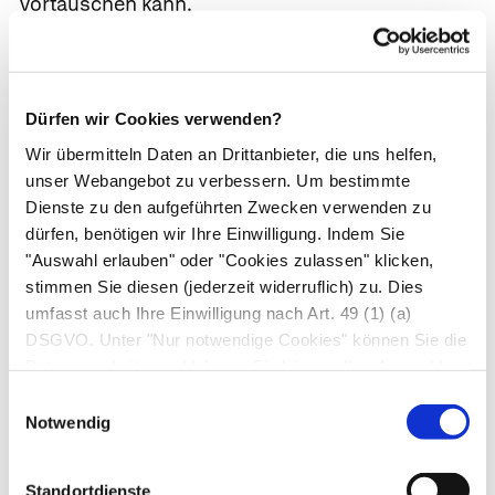
vortäuschen kann.
In jedem Fall muss ab 70 die Dosis von
Medikamenten, die bevorzugt über die
Dürfen wir Cookies verwenden?
Nieren ausgeschieden werden, reduziert
werden. Dies ist besonders wichtig bei lange
Wir übermitteln Daten an Drittanbieter, die uns helfen,
im Körper bleibenden Medikamenten, da
unser Webangebot zu verbessern. Um bestimmte
diese sich bei längerer Überdosierung
Dienste zu den aufgeführten Zwecken verwenden zu
gefährlich anreichern und
dürfen, benötigen wir Ihre Einwilligung. Indem Sie
Vergiftungserscheinungen hervorrufen
"Auswahl erlauben" oder "Cookies zulassen" klicken,
stimmen Sie diesen (jederzeit widerruflich) zu. Dies
können.
umfasst auch Ihre Einwilligung nach Art. 49 (1) (a)
DSGVO. Unter "Nur notwendige Cookies" können Sie die
Harnwege.
Mit zunehmendem Alter mehren sich
Datenverarbeitung ablehnen. Sie können Ihre Auswahl
auch die Toilettengänge, bedingt durch das
jederzeit unter "Privatsphäre“ am Seitenende ändern.
Einwilligungsauswahl
verminderte Fassungsvermögen und die
Notwendig
nachlassende Kontraktionskraft der
Harnblase,
also der Fähigkeit, die Blasenmuskeln
Standortdienste