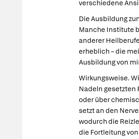
verschiedene Ansi
Die Ausbildung z
Manche Institute b
anderer Heilberufe
erheblich – die me
Ausbildung von min
Wirkungsweise.
Wi
Nadeln gesetzten 
oder über chemisc
setzt an den Nerve
wodurch die Reizle
die Fortleitung v