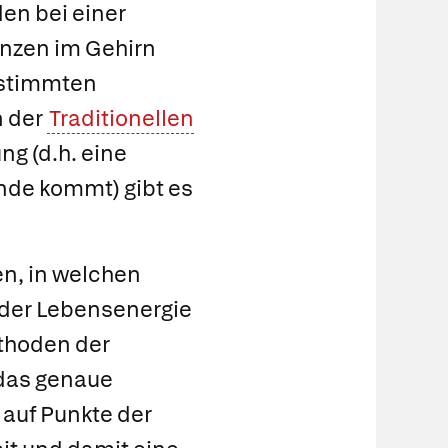
en bei einer
nzen im Gehirn
estimmten
n der
Traditionellen
ung
(d.h. eine
ande kommt) gibt es
en, in welchen
 der Lebensenergie
ethoden der
 das genaue
auf Punkte der