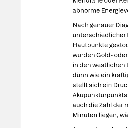
Meridiane oder Re
abnorme Energieve
Nach genauer Dia
unterschiedlicher
Hautpunkte gestoc
wurden Gold- oder
in den westlichen 
dünn wie ein kräfti
stellt sich ein Dr
Akupunkturpunkts e
auch die Zahl der
Minuten liegen, wä