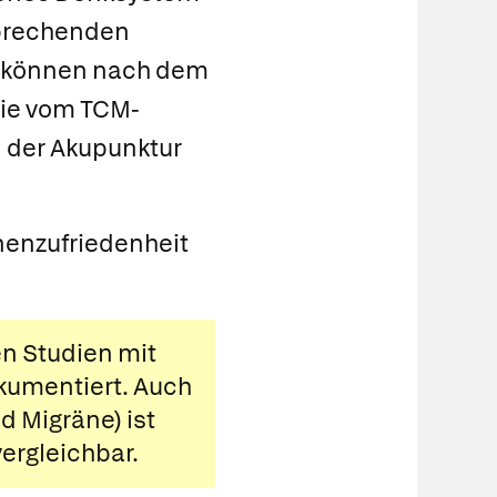
sprechenden
r können nach dem
die vom TCM-
 der Akupunktur
nnenzufriedenheit
en Studien mit
kumentiert. Auch
nd
Migräne
) ist
ergleichbar.