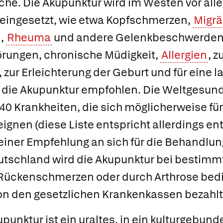
che.
Die Akupunktur wird im Westen vor all
ingesetzt, wie etwa Kopfschmerzen,
Migr
,
Rheuma
und andere Gelenkbeschwerden.
örungen, chronische Müdigkeit,
Allergien
, z
ur Erleichterung der Geburt und für eine la
 die Akupunktur empfohlen. Die Weltgesund
40 Krankheiten, die sich möglicherweise fü
ignen (diese Liste entspricht allerdings 
einer Empfehlung an sich für die Behandlun
eutschland wird die Akupunktur bei bestimm
n Rückenschmerzen oder durch Arthrose bed
n den gesetzlichen Krankenkassen bezahlt
punktur ist ein uraltes, in ein kulturgebu