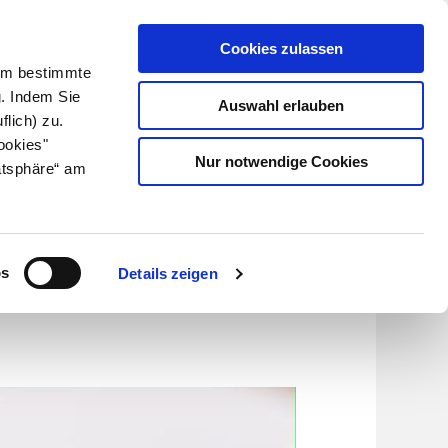
Cookies zulassen
Kundenlogin
Info für Apotheker
 Um bestimmte
g. Indem Sie
Auswahl erlauben
flich) zu.
Suche
leben
Über uns
ookies"
Nur notwendige Cookies
atsphäre“ am
en und
os
Details zeigen