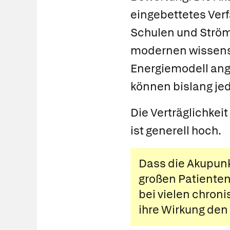
eingebettetes Ver
Schulen und Strö
modernen wissensc
Energiemodell an
können bislang je
Die Verträglichkeit
ist generell hoch.
Dass die Akupunkt
großen Patienten
bei vielen chron
ihre Wirkung den