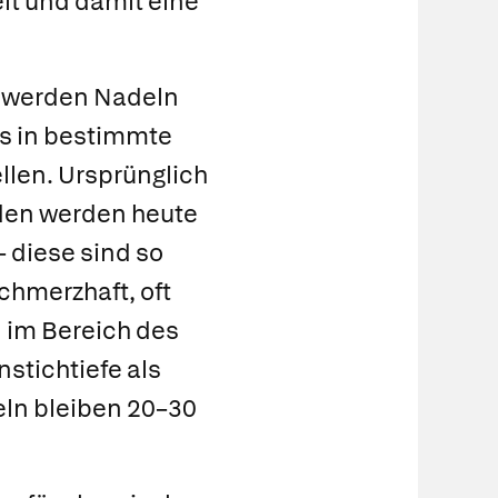
it und damit eine
s werden Nadeln
s in bestimmte
len. Ursprünglich
den werden heute
 diese sind so
schmerzhaft, oft
n im Bereich des
stichtiefe als
ln bleiben 20–30