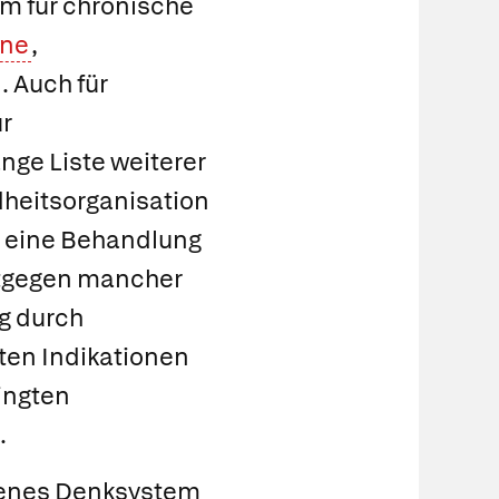
em für chronische
äne
,
 Auch für
ur
nge Liste weiterer
heitsorganisation
r eine Behandlung
entgegen mancher
g durch
ten Indikationen
ingten
.
ndenes Denksystem