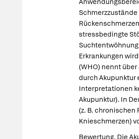
Anwendungsberei
Schmerzzustände e
Rückenschmerzen
stressbedingte St
Suchtentwöhnung, z
Erkrankungen wird
(WHO) nennt über 
durch Akupunktur e
Interpretationen k
Akupunktur). In D
(z. B. chronische
Knieschmerzen) vo
Bewertung.
Die Aku