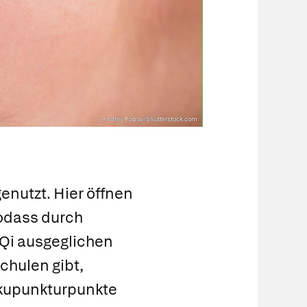
Andrey Popov/Shutterstock.com
nutzt. Hier öffnen
sodass durch
Qi ausgeglichen
chulen gibt,
Akupunkturpunkte