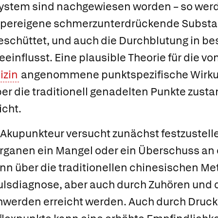
ystem sind nachgewiesen worden – so werd
rpereigene schmerzunterdrückende Substa
eschüttet, und auch die Durchblutung in b
einflusst. Eine plausible Theorie für die vo
izin
angenommene
punktspezifische Wirk
ber die traditionell genadelten Punkte zust
icht.
Akupunkteur versucht zunächst festzustell
rganen ein Mangel oder ein Überschuss an
ann über die traditionellen chinesischen M
ulsdiagnose, aber auch durch Zuhören und
hwerden erreicht werden. Auch durch Druck 