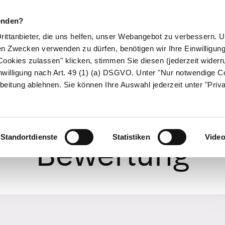
enden?
Drittanbieter, die uns helfen, unser Webangebot zu verbessern.
en Zwecken verwenden zu dürfen, benötigen wir Ihre Einwilligun
ookies zulassen" klicken, stimmen Sie diesen (jederzeit widerru
ikamente
Naturheilkunde
Eltern & Kind
Gesund 
nwilligung nach Art. 49 (1) (a) DSGVO. Unter "Nur notwendige C
beitung ablehnen. Sie können Ihre Auswahl jederzeit unter "Priv
nktur: Grundlag
Standortdienste
Statistiken
Vide
Bewertung