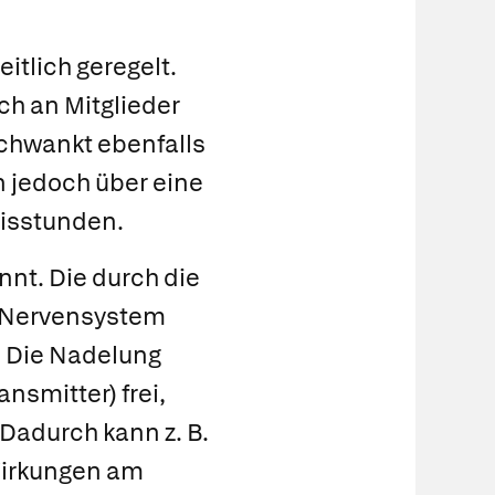
itlich geregelt.
ch an Mitglieder
schwankt ebenfalls
n jedoch über eine
xisstunden.
nnt. Die durch die
s Nervensystem
 Die Nadelung
nsmitter) frei,
Dadurch kann z. B.
Wirkungen am