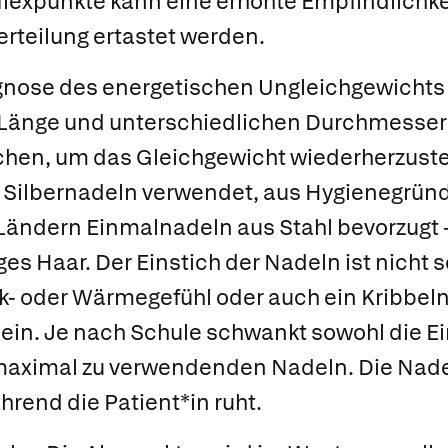
flexpunkte kann eine erhöhte Empfindlichke
rteilung ertastet werden.
gnose des energetischen Ungleichgewicht
 Länge und unterschiedlichen Durchmesser
hen, um das Gleichgewicht wiederherzustel
 Silbernadeln verwendet, aus Hygienegrün
Ländern Einmalnadeln aus Stahl bevorzugt –
ges Haar. Der Einstich der Nadeln ist nicht 
uck- oder Wärmegefühl oder auch ein Kribbel
in. Je nach Schule schwankt sowohl die Ein
 maximal zu verwendenden Nadeln. Die Nade
hrend die Patient*in ruht.