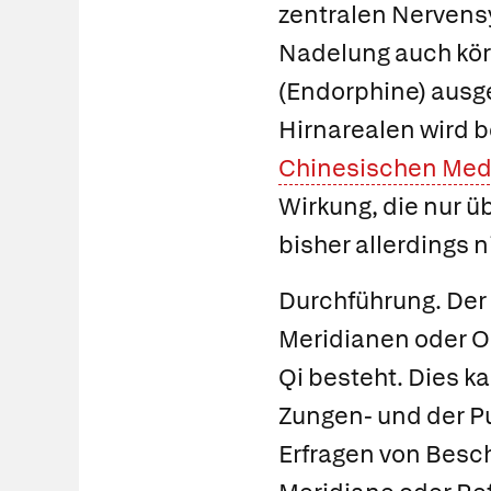
zentralen Nervens
Nadelung auch kö
(Endorphine) ausg
Hirnarealen wird be
Chinesischen Med
Wirkung, die nur ü
bisher allerdings n
Durchführung.
Der 
Meridianen oder O
Qi besteht. Dies k
Zungen- und der P
Erfragen von Besc