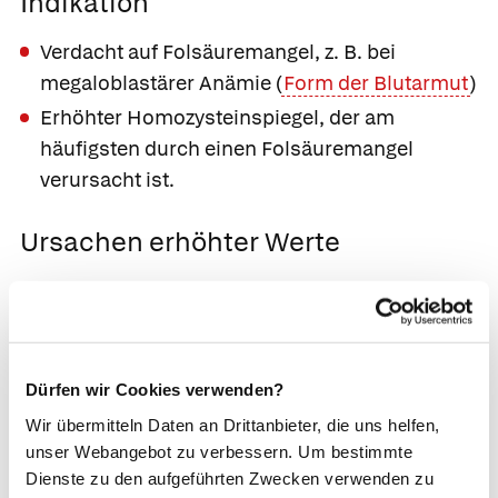
Indikation
Verdacht auf Folsäuremangel, z. B. bei
megaloblastärer Anämie (
Form der Blutarmut
)
Erhöhter Homozysteinspiegel, der am
häufigsten durch einen Folsäuremangel
verursacht ist.
Ursachen erhöhter Werte
Zu hohe Dosierung von Folsäure- bzw.
Multivitaminpräparaten
Ursachen erniedrigter Werte
Dürfen wir Cookies verwenden?
Wir übermitteln Daten an Drittanbieter, die uns helfen,
Unausgewogene Ernährung
unser Webangebot zu verbessern. Um bestimmte
Schwangerschaft, Stillperiode
Dienste zu den aufgeführten Zwecken verwenden zu