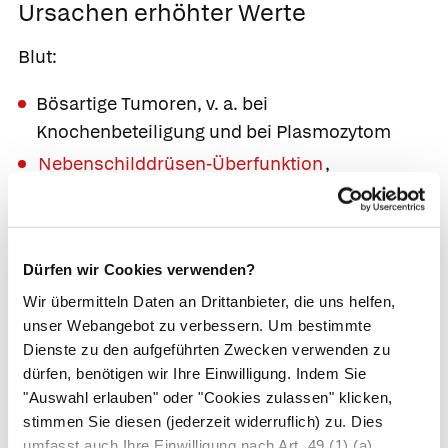
Ursachen erhöhter Werte
Blut:
Bösartige Tumoren, v. a. bei
Knochenbeteiligung und bei Plasmozytom
Nebenschilddrüsen-Überfunktion
,
Schilddrüsenüberfunktion
,
Nebennierenrinden-Unterfunktion
Überdosierung von Vitamin D oder A
Dürfen wir Cookies verwenden?
Lange Bettlägerigkeit
Wir übermitteln Daten an Drittanbieter, die uns helfen,
Einige Medikamente, z. B. bestimmte Diuretika
unser Webangebot zu verbessern. Um bestimmte
(harntreibende Medikamente)
Dienste zu den aufgeführten Zwecken verwenden zu
Sarkoidose
.
dürfen, benötigen wir Ihre Einwilligung. Indem Sie
"Auswahl erlauben" oder "Cookies zulassen" klicken,
Urin:
stimmen Sie diesen (jederzeit widerruflich) zu. Dies
umfasst auch Ihre Einwilligung nach Art. 49 (1) (a)