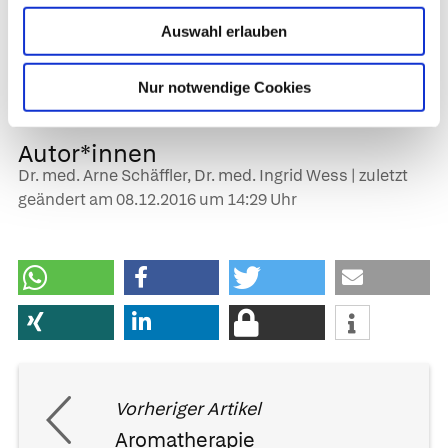
Chronisches Nierenversagen
Auswahl erlauben
Akute Bauchspeicheldrüsenentzündung.
Nur notwendige Cookies
Urin: z. B. Vitamin-D-Mangel
Autor*innen
Dr. med. Arne Schäffler, Dr. med. Ingrid Wess | zuletzt
geändert am
08.12.2016
um 14:29 Uhr
Vorheriger Artikel
Aromatherapie