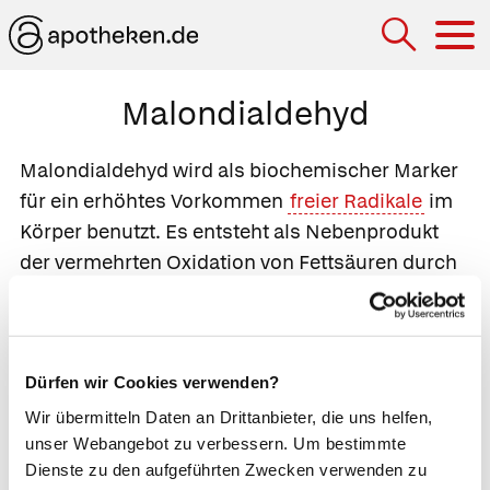
Hau
Malondialdehyd
Malondialdehyd wird als biochemischer Marker
für ein erhöhtes Vorkommen
freier Radikale
im
Körper benutzt. Es entsteht als Nebenprodukt
der vermehrten Oxidation von Fettsäuren durch
diese freien Radikale.
Normalbereich (Blut)
Dürfen wir Cookies verwenden?
Laborabhängig
Wir übermitteln Daten an Drittanbieter, die uns helfen,
unser Webangebot zu verbessern. Um bestimmte
Indikation
Dienste zu den aufgeführten Zwecken verwenden zu