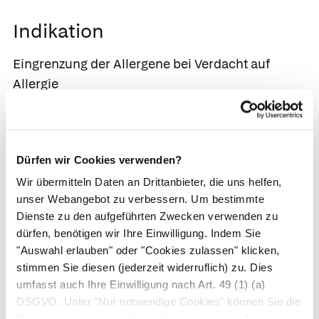
Indikation
Eingrenzung der Allergene bei Verdacht auf
Allergie
Bewertung
Der Multi-IgE-Suchtest im Blutserum kann dazu
Dürfen wir Cookies verwenden?
beitragen, das auslösende Allergen bei einer
Wir übermitteln Daten an Drittanbieter, die uns helfen,
Allergie zu identifizieren. Allerdings sind die
unser Webangebot zu verbessern. Um bestimmte
Tests mit einer hohen Rate sowohl falsch
Dienste zu den aufgeführten Zwecken verwenden zu
positiver als auch falsch negativer Ergebnisse
dürfen, benötigen wir Ihre Einwilligung. Indem Sie
behaftet. Zudem kann der Nachweis eines
"Auswahl erlauben" oder "Cookies zulassen" klicken,
stimmen Sie diesen (jederzeit widerruflich) zu. Dies
allergenspezifischen IgE nicht gleichgesetzt
umfasst auch Ihre Einwilligung nach Art. 49 (1) (a)
werden mit dem Vorliegen einer
Allergie
.
DSGVO. Unter "Nur notwendige Cookies" können Sie die
Datenverarbeitung ablehnen. Sie können Ihre Auswahl