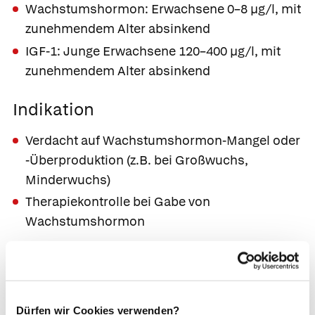
Wachstumshormon: Erwachsene 0–8 µg/l, mit
zunehmendem Alter absinkend
IGF-1: Junge Erwachsene 120–400 µg/l, mit
zunehmendem Alter absinkend
Indikation
Verdacht auf Wachstumshormon-Mangel oder
-Überproduktion (z.B. bei Großwuchs,
Minderwuchs)
Therapiekontrolle bei Gabe von
Wachstumshormon
Ursachen erhöhter Werte
Krankhafter Großwuchs oder
Akromegalie
durch abnorme Produktion von
Dürfen wir Cookies verwenden?