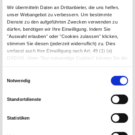
Wachstumshormon bei
Wir übermitteln Daten an Drittanbieter, die uns helfen,
Hypophysenvorderlappenadenom
unser Webangebot zu verbessern. Um bestimmte
Dienste zu den aufgeführten Zwecken verwenden zu
Übergewicht
dürfen, benötigen wir Ihre Einwilligung. Indem Sie
"Auswahl erlauben" oder "Cookies zulassen" klicken,
Ursachen erniedrigter Werte
stimmen Sie diesen (jederzeit widerruflich) zu. Dies
umfasst auch Ihre Einwilligung nach Art. 49 (1) (a)
Hypophysenvorderlappen-Unterfunktion
DSGVO. Unter "Nur notwendige Cookies" können Sie die
Magersucht
Datenverarbeitung ablehnen. Sie können Ihre Auswahl
jederzeit unter "Privatsphäre“ am Seitenende ändern.
Einwilligungsauswahl
Hinweise
Notwendig
Einzelbestimmungen des Wachstumshormons
Standortdienste
lassen nur bei deutlichen Veränderungen eine
Aussage zu, weshalb meist Funktionstests
Statistiken
durchgeführt werden.