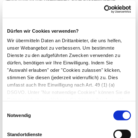
jedoch nicht nachgewiesen. Eine ausgewogene
Ernährung, viel Bewegung und den Verzicht aufs
Rauchen können sie daher nicht ersetzen.
www.shutterstock.com
, Shutterstock Inc., New York, USA
Dürfen wir Cookies verwenden?
Kieselerde als Nahrungsergänzungsmittel
Wir übermitteln Daten an Drittanbieter, die uns helfen,
unser Webangebot zu verbessern. Um bestimmte
Kieselerde wird zumeist innerlich angewendet, in
Dienste zu den aufgeführten Zwecken verwenden zu
Form von Pulvern, Kapseln oder Tabletten. Die
dürfen, benötigen wir Ihre Einwilligung. Indem Sie
"Auswahl erlauben" oder "Cookies zulassen" klicken,
nachgesagte Wirkung auf Nägel, Haare und
stimmen Sie diesen (jederzeit widerruflich) zu. Dies
Bindegewebe beruht jedoch nur auf langjähriger
umfasst auch Ihre Einwilligung nach Art. 49 (1) (a)
Überlieferung – wissenschaftliche Beweise
DSGVO. Unter "Nur notwendige Cookies" können Sie die
stehen aus. Da die Wirkversprechen laut der
Datenverarbeitung ablehnen. Sie können Ihre Auswahl
Europäischen Behörde für
jederzeit unter "Privatsphäre“ am Seitenende ändern.
Einwilligungsauswahl
Lebensmittelsicherheit „nicht hinreichend
Notwendig
gesichert“ sind, dürfen Hersteller von
Nahrungsergänzungsmitteln damit auch nicht
Standortdienste