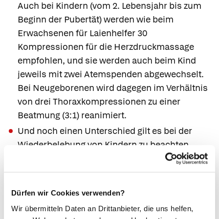
Auch bei Kindern (vom 2. Lebensjahr bis zum
Beginn der Pubertät) werden wie beim
Erwachsenen für Laienhelfer 30
Kompressionen für die Herzdruckmassage
empfohlen, und sie werden auch beim Kind
jeweils mit zwei Atemspenden abgewechselt.
Bei Neugeborenen wird dagegen im Verhältnis
von drei Thoraxkompressionen zu einer
Beatmung (3:1) reanimiert.
Und noch einen Unterschied gilt es bei der
Wiederbelebung von Kindern zu beachten.
Falls Sie alleine sind und einen Notruf nur
tätigen können, wenn Sie das Kind kurz
verlassen, dann versuchen Sie zunächst
eine
Dürfen wir Cookies verwenden?
Minute
lang, ob Sie dem Kind durch
Wir übermitteln Daten an Drittanbieter, die uns helfen,
Wiederbelebungsmaßnahmen