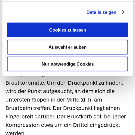
zugedrückt). Säuglinge und kleine Kinder können
zur Beatmung auf den Arm genommen werden.
Details zeigen
Je kleiner das Kind ist, desto weniger Luft wird
pro Atemzug eingeblasen.
Cookies zulassen
Herzdruckmassage.
Auch die
Auswahl erlauben
Herzdruckmassage muss bei Säuglingen und
Kleinkindern an die veränderten anatomischen
Nur notwendige Cookies
Verhältnisse angepasst werden. Der beste
Druckpunkt liegt bei Kindern in der
Brustkorbmitte. Um den Druckpunkt zu finden,
wird der Punkt aufgesucht, an dem sich die
untersten Rippen in der Mitte (d. h. am
Brustbein) treffen. Der Druckpunkt liegt einen
Fingerbreit darüber. Der Brustkorb soll bei jeder
Kompression etwa um ein Drittel eingedrückt
werden.