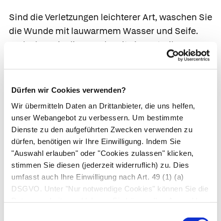
Sind die Verletzungen leichterer Art, waschen Sie
die Wunde mit lauwarmem Wasser und Seife.
Bedecken Sie die Wunde mit einer sterilen
Auflage oder einem Pflaster.
Infizierte Wunden
erkennt man an einer Schwellung und Rötung,
die sich immer stärker um die Wunde herum
Dürfen wir Cookies verwenden?
ausbreiten. Infizierte und tiefe Bisswunden,
Wir übermitteln Daten an Drittanbieter, die uns helfen,
besonders solche im Gesicht, sollten vom Arzt
unser Webangebot zu verbessern. Um bestimmte
versorgt werden; dies ist auch aus rechtlichen
Dienste zu den aufgeführten Zwecken verwenden zu
Gründen zweckmäßig (Schadenersatz). Gehen
dürfen, benötigen wir Ihre Einwilligung. Indem Sie
"Auswahl erlauben" oder "Cookies zulassen" klicken,
Sie deshalb sofort zum Arzt. Oft müssen in
stimmen Sie diesen (jederzeit widerruflich) zu. Dies
solchen Fällen
Antibiotika
eingenommen
umfasst auch Ihre Einwilligung nach Art. 49 (1) (a)
werden.
DSGVO. Unter "Nur notwendige Cookies" können Sie die
Datenverarbeitung ablehnen. Sie können Ihre Auswahl
Bisse durch tollwutgefährdete Tiere.
Bei
jederzeit unter "Privatsphäre“ am Seitenende ändern.
Einwilligungsauswahl
Füchsen, aber auch verwilderten Hunden, ist