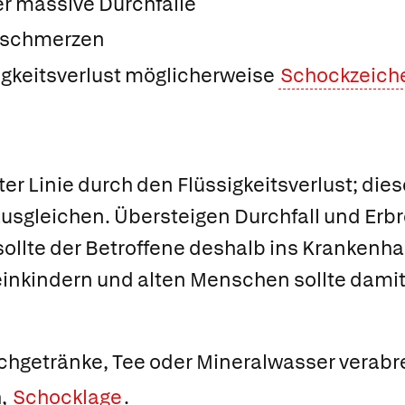
er massive Durchfälle
hschmerzen
igkeitsverlust möglicherweise
Schockzeich
ter Linie durch den Flüssigkeitsverlust; diese
usgleichen. Übersteigen Durchfall und Erb
ollte der Betroffene deshalb ins Krankenh
einkindern und alten Menschen sollte damit
chgetränke, Tee oder Mineralwasser verabr
h,
Schocklage
.