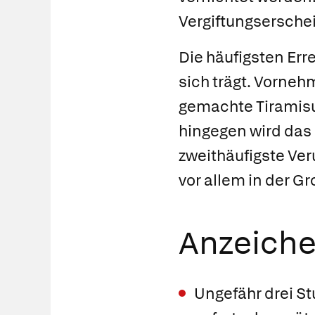
Vergiftungsersche
Die häufigsten Err
sich trägt. Vorneh
gemachte Tiramis
hingegen wird das
zweithäufigste Ver
vor allem in der G
Anzeich
Ungefähr drei S