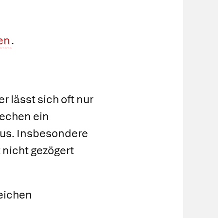
en
.
r lässt sich oft nur
rechen ein
aus. Insbesondere
 nicht gezögert
eichen