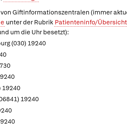
on Giftinformationszentralen (immer aktue
de
unter der Rubrik
Patienteninfo/Übersicht
und um die Uhr besetzt):
urg (030) 19240
40
0730
19240
) 19240
06841) 19240
9240
19240