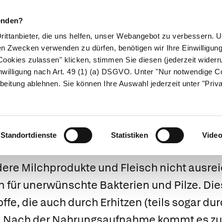
enden?
Drittanbieter, die uns helfen, unser Webangebot zu verbessern.
en Zwecken verwenden zu dürfen, benötigen wir Ihre Einwilligun
ookies zulassen" klicken, stimmen Sie diesen (jederzeit widerru
ikamente
Naturheilkunde
Eltern & Kind
Gesund 
nwilligung nach Art. 49 (1) (a) DSGVO. Unter "Nur notwendige C
beitung ablehnen. Sie können Ihre Auswahl jederzeit unter "Priv
nsmittelvergift
Standortdienste
Statistiken
Vide
re Milchprodukte und Fleisch nicht ausrei
n für unerwünschte Bakterien und Pilze. D
ffe, die auch durch Erhitzen (teils sogar du
n. Nach der Nahrungsaufnahme kommt es zu