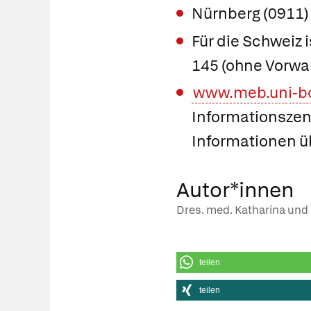
Nürnberg (0911)
Für die Schweiz i
145 (ohne Vorwah
www.meb.uni-bon
Informationszent
Informationen üb
Autor*innen
Dres. med. Katharina und 
teilen
teilen