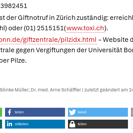
 3982451
st der Giftnotruf in Zürich zuständig: erreic
l) oder (01) 2515151(
www.toxi.ch
).
n.de/giftzentrale/pilzidx.html
– Website 
rale gegen Vergiftungen der Universität Bon
er Pilze.
Sönke Müller; Dr. med. Arne Schäffler | zuletzt geändert am
2
teilen
tweet
mitteilen
teilen