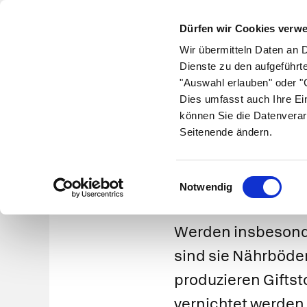
Dürfen wir Cookies verw
Wir übermitteln Daten an 
Dienste zu den aufgeführt
"Auswahl erlauben" oder "C
Krankheiten
Symptome
Therapie
Med
Dies umfasst auch Ihre Ei
können Sie die Datenverar
Seitenende ändern.
Lebe
Einwilligungsauswahl
Notwendig
Werden insbesonde
sind sie Nährböde
produzieren Giftsto
vernichtet werde