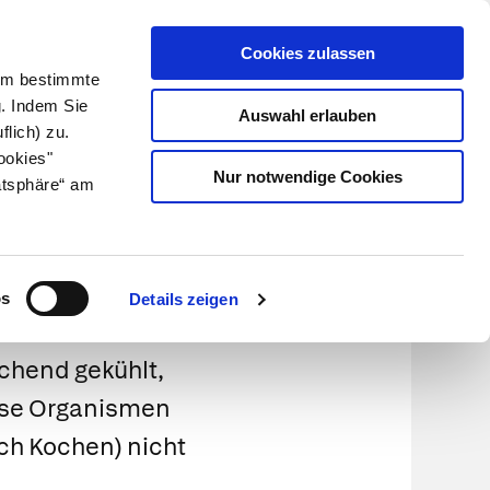
Cookies zulassen
Kundenlogin
Info für Apotheker
 Um bestimmte
g. Indem Sie
Auswahl erlauben
flich) zu.
Suche
leben
Über uns
ookies"
Nur notwendige Cookies
atsphäre“ am
ungen
os
Details zeigen
chend gekühlt,
iese Organismen
rch Kochen) nicht