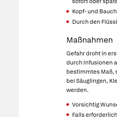
sofort oder spät
Kopf- und Bauc
Durch den Flüss
Maßnahmen
Gefahr droht in ers
durch Infusionen a
bestimmtes Maß, s
bei Säuglingen, Kl
werden.
Vorsichtig Wuns
Falls erforderlic