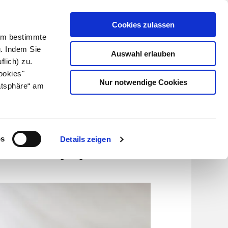
Cookies zulassen
Kundenlogin
Info für Apotheker
 Um bestimmte
g. Indem Sie
Auswahl erlauben
flich) zu.
Suche
leben
Über uns
ookies"
Nur notwendige Cookies
atsphäre“ am
os
okrupp
os
Details zeigen