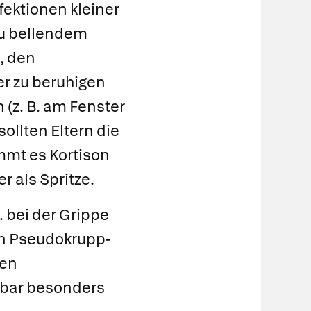
ektionen kleiner
zu bellendem
, den
er zu beruhigen
 (z. B. am Fenster
ollten Eltern die
ommt es Kortison
r als Spritze.
. bei der Grippe
n Pseudokrupp-
nen
nbar besonders