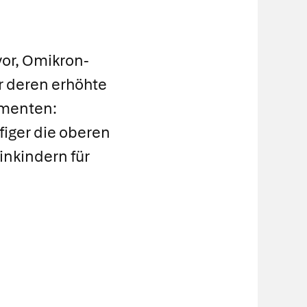
or, Omikron-
ür deren erhöhte
imenten:
iger die oberen
inkindern für