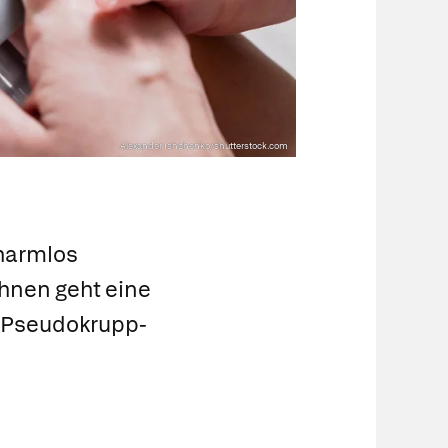
Alexander Ishchenko/shutterstock.com
 harmlos
 ihnen geht eine
n Pseudokrupp-