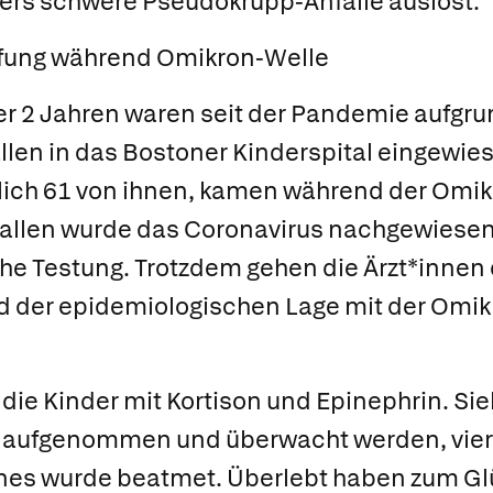
ers schwere Pseudokrupp-Anfälle auslöst.
ung während Omikron-Welle
er 2 Jahren waren seit der Pandemie aufgru
len in das Bostoner Kinderspital eingewie
lich 61 von ihnen, kamen während der Omikr
allen wurde das Coronavirus nachgewiesen,
he Testung. Trotzdem gehen die Ärzt*innen
nd der epidemiologischen Lage mit der Omik
ie Kinder mit Kortison und Epinephrin. Si
 aufgenommen und überwacht werden, vier
ines wurde beatmet. Überlebt haben zum Glü