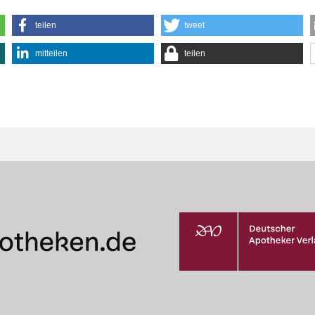
teilen
tweet
mitteilen
teilen