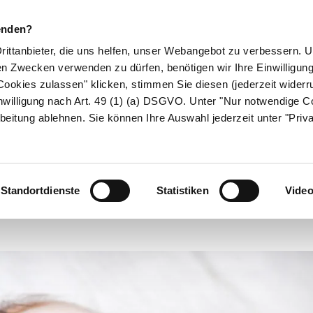
enden?
Drittanbieter, die uns helfen, unser Webangebot zu verbessern.
en Zwecken verwenden zu dürfen, benötigen wir Ihre Einwilligun
ookies zulassen" klicken, stimmen Sie diesen (jederzeit widerru
ikamente
Naturheilkunde
Eltern & Kind
Gesund 
nwilligung nach Art. 49 (1) (a) DSGVO. Unter "Nur notwendige C
beitung ablehnen. Sie können Ihre Auswahl jederzeit unter "Priv
oronavariante doch nicht harml
on macht Pseuk
Standortdienste
Statistiken
Vide