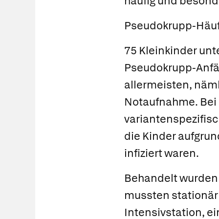
häufig und besond
Pseudokrupp-Häuf
75 Kleinkinder unt
Pseudokrupp-Anfäl
allermeisten, näm
Notaufnahme. Bei 
variantenspezifisc
die Kinder aufgru
infiziert waren.
Behandelt wurden d
mussten stationär
Intensivstation, e