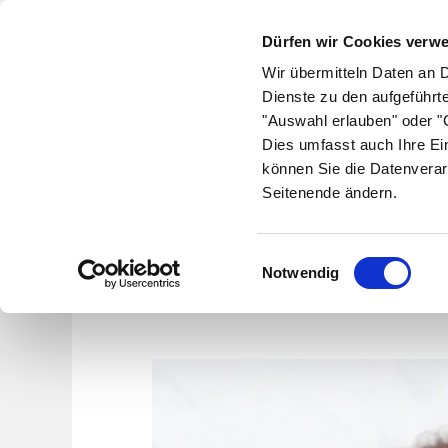
Dürfen wir Cookies verw
Wir übermitteln Daten an 
Dienste zu den aufgeführt
"Auswahl erlauben" oder "C
Krankheiten
Symptome
Therapie
Med
Dies umfasst auch Ihre Ei
können Sie die Datenverar
Seitenende ändern.
C
Omikr
Einwilligungsauswahl
Notwendig