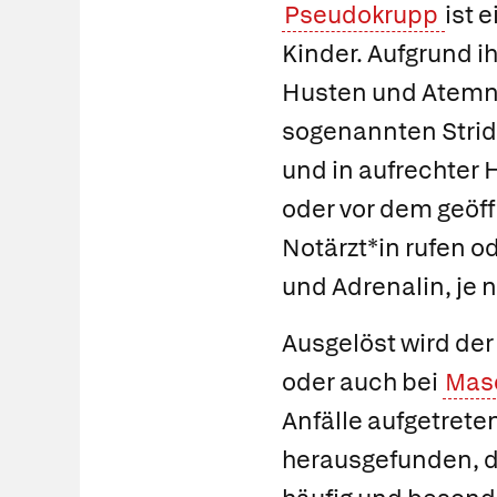
Pseudokrupp
ist 
Kinder. Aufgrund 
Husten und Atemno
sogenannten Strido
und in aufrechter 
oder vor dem geöff
Notärzt*in rufen o
und Adrenalin, je 
Ausgelöst wird der
oder auch bei
Mas
Anfälle aufgetret
herausgefunden, d