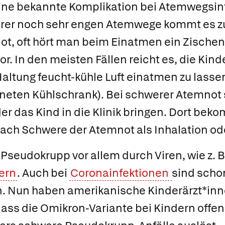
eine bekannte Komplikation bei Atemwegsinf
ihrer noch sehr engen Atemwege kommt es 
t, oft hört man beim Einatmen ein Zischen
r. In den meisten Fällen reicht es, die Kind
Haltung feucht-kühle Luft einatmen zu lassen
neten Kühlschrank). Bei schwerer Atemnot s
der das Kind in die Klinik bringen. Dort bek
nach Schwere der Atemnot als Inhalation ode
 Pseudokrupp vor allem durch Viren, wie z. B
ern
. Auch bei
Coronainfektionen
sind scho
en. Nun haben amerikanische Kinderärzt*in
ass die Omikron-Variante bei Kindern offe