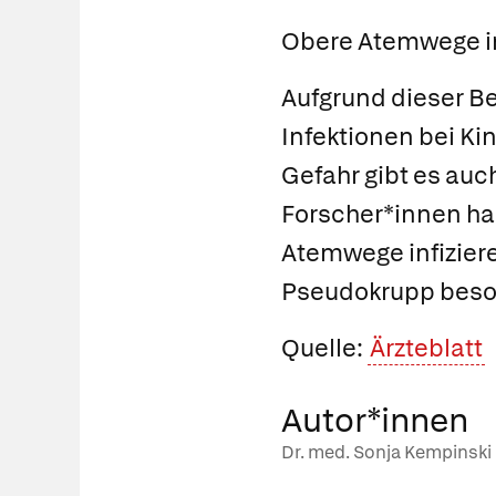
Obere Atemwege in
Aufgrund dieser B
Infektionen bei Ki
Gefahr gibt es au
Forscher*innen ha
Atemwege infiziere
Pseudokrupp besond
Quelle:
Ärzteblatt
Autor*innen
Dr. med. Sonja Kempinski 