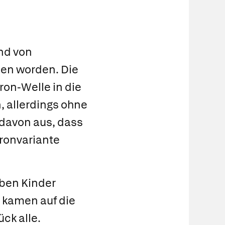
nd von
sen worden. Die
on-Welle in die
 allerdings ohne
 davon aus, dass
ronvariante
eben Kinder
 kamen auf die
ck alle.