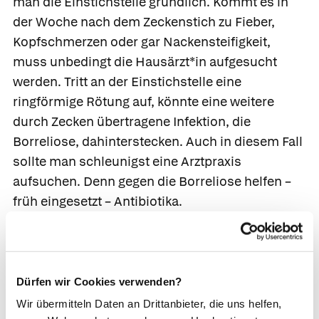
man die Einstichstelle gründlich. Kommt es in
der Woche nach dem Zeckenstich zu Fieber,
Kopfschmerzen oder gar Nackensteifigkeit,
muss unbedingt die Hausärzt*in aufgesucht
werden. Tritt an der Einstichstelle eine
ringförmige Rötung auf, könnte eine weitere
durch Zecken übertragene Infektion, die
Borreliose, dahinterstecken. Auch in diesem Fall
sollte man schleunigst eine Arztpraxis
aufsuchen. Denn gegen die Borreliose helfen –
früh eingesetzt – Antibiotika.
In der Arztpraxis wird ein Verdacht auf FSME
über eine Blutentnahme abgeklärt. In den ersten
beiden Wochen nach der Infektion lässt sich
Dürfen wir Cookies verwenden?
direkt das Virus bestimmen. Später ist das nicht
Wir übermitteln Daten an Drittanbieter, die uns helfen,
mehr möglich, dann sucht die Ärzt*in nach