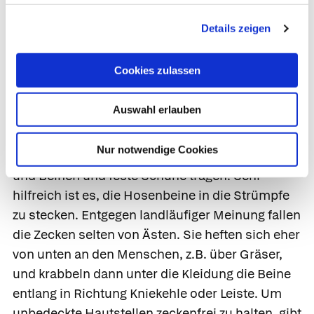
Krankengymnastik, Logopädie und Ergotherapie.
Details zeigen
Vorbeugen ist besser als erkranken
Cookies zulassen
Da es zur Behandlung der FSME keine spezielle
Therapie gibt, ist Vorbeugen umso wichtiger.
Auswahl erlauben
Basismaßnahme ist der Schutz vor
Zeckenstichen. Wer sich in der Natur aufhält,
Nur notwendige Cookies
sollte geschlossene Kleidung mit langen Ärmeln
und Beinen und feste Schuhe tragen. Sehr
hilfreich ist es, die Hosenbeine in die Strümpfe
zu stecken. Entgegen landläufiger Meinung fallen
die Zecken selten von Ästen. Sie heften sich eher
von unten an den Menschen, z.B. über Gräser,
und krabbeln dann unter die Kleidung die Beine
entlang in Richtung Kniekehle oder Leiste. Um
unbedeckte Hautstellen zeckenfrei zu halten, gibt