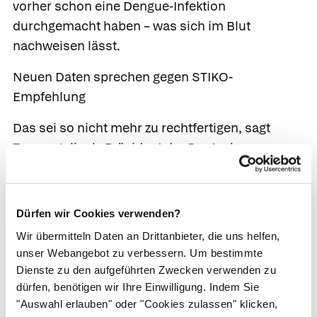
vorher schon eine Dengue-Infektion
durchgemacht haben – was sich im Blut
nachweisen lässt.
Neuen Daten sprechen gegen STIKO-
Empfehlung
Das sei so nicht mehr zu rechtfertigen, sagt
Tomas Jelinek, Präsident der Deutschen
Fachgesellschaft für Reisemedizin (DFR). Grund
für die damalige Einschränkung war die
Annahme, dass Nicht-Infizierte durch die
Dürfen wir Cookies verwenden?
Dengue-Impfung ein erhöhtes Risiko für schwere
Wir übermitteln Daten an Drittanbieter, die uns helfen,
Verläufe bei einer späteren Dengue-Infektion
unser Webangebot zu verbessern. Um bestimmte
haben könnten.
Dienste zu den aufgeführten Zwecken verwenden zu
dürfen, benötigen wir Ihre Einwilligung. Indem Sie
Neue Daten zeigen jedoch, dass das nicht der
"Auswahl erlauben" oder "Cookies zulassen" klicken,