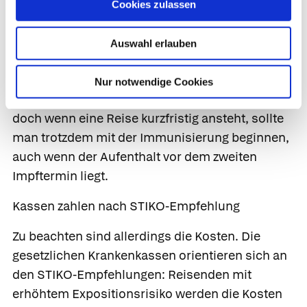
abgeschlossene Impfserie mit zwei Impfungen
Cookies zulassen
im Abstand von drei Monaten. Das ist praktisch
oft nicht umsetzbar, so Jelinek, und auch nicht
Auswahl erlauben
zwingend erforderlich. Schon eine einzelne
Dosis bietet mit rund 81 % einen gewissen
Nur notwendige Cookies
Schutz. Zwar sind zwei Impfungen effektiver –
doch wenn eine Reise kurzfristig ansteht, sollte
man trotzdem mit der Immunisierung beginnen,
auch wenn der Aufenthalt vor dem zweiten
Impftermin liegt.
Kassen zahlen nach STIKO-Empfehlung
Zu beachten sind allerdings die Kosten. Die
gesetzlichen Krankenkassen orientieren sich an
den STIKO-Empfehlungen: Reisenden mit
erhöhtem Expositionsrisiko werden die Kosten