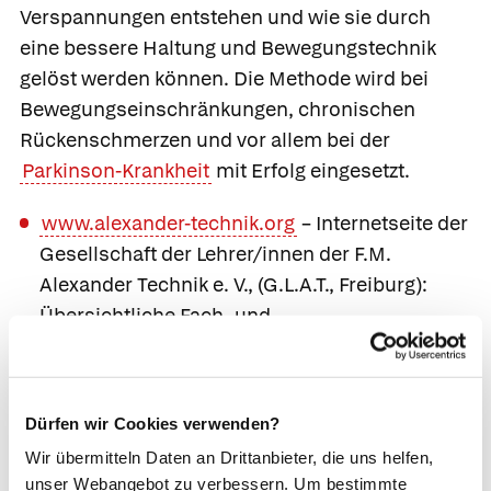
Verspannungen entstehen und wie sie durch
eine bessere Haltung und Bewegungstechnik
gelöst werden können. Die Methode wird bei
Bewegungseinschränkungen, chronischen
Rückenschmerzen und vor allem bei der
Parkinson-Krankheit
mit Erfolg eingesetzt.
www.alexander-technik.org
– Internetseite der
Gesellschaft der Lehrer/innen der F.M.
Alexander Technik e. V., (G.L.A.T., Freiburg):
Übersichtliche Fach- und
Patienteninformationen.
W. Steinmüller et al. (Hrsg.): Gesundheit –
Lernen – Kreativität. Alexander-Technik,
Dürfen wir Cookies verwenden?
Eutonie und Feldenkrais als Methoden zur
Wir übermitteln Daten an Drittanbieter, die uns helfen,
Gestaltung somatopsychischer Lernprozesse.
unser Webangebot zu verbessern. Um bestimmte