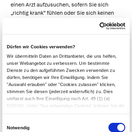
einen Arzt aufzusuchen, sofern Sie sich
„richtig krank“ fühlen oder Sie sich keinen
Reim auf Ihre Beschwerden bzw. die Ihres
Kindes machen können.
Wenn die Eigenbehandlung nicht anschlägt,
wenden Sie sich an einen Arzt.
Dürfen wir Cookies verwenden?
Auch wenn es Ihnen nach einer
Wir übermitteln Daten an Drittanbieter, die uns helfen,
unser Webangebot zu verbessern. Um bestimmte
Eigenbehandlung schlechter anstatt besser
Dienste zu den aufgeführten Zwecken verwenden zu
geht, sollten Sie spätestens am nächsten Tag
dürfen, benötigen wir Ihre Einwilligung. Indem Sie
den Arzt aufsuchen.
"Auswahl erlauben" oder "Cookies zulassen" klicken,
stimmen Sie diesen (jederzeit widerruflich) zu. Dies
Autor*innen
umfasst auch Ihre Einwilligung nach Art. 49 (1) (a)
Dr. med. Herbert Renz-Polster in: Gesundheit heute,
DSGVO. Unter "Nur notwendige Cookies" können Sie die
herausgegeben von Dr. med. Arne Schäffler. Trias,
Datenverarbeitung ablehnen. Sie können Ihre Auswahl
Stuttgart, 3. Auflage (2014). | zuletzt geändert am
jederzeit unter "Privatsphäre“ am Seitenende ändern.
Einwilligungsauswahl
08.07.2020
um 11:23 Uhr
Notwendig