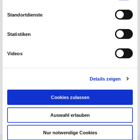
Standortdienste
Statistiken
Videos
Vorheriger Artikel
Typhus-Impfung
Details zeigen
Cookies zulassen
Nächster Artikel
Erste Hilfe bei Herzstillstand
Auswahl erlauben
Nur notwendige Cookies