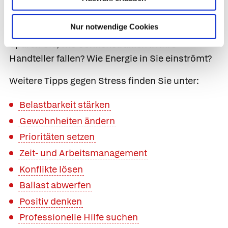
Schneidersitz ein und strecken Sie die Arme
seitlich von sich. Atmen Sie bewusst und tief
Nur notwendige Cookies
weiter. Drehen Sie die Handflächen nach oben.
Spüren Sie, wie Sonnenstrahlen in Ihre
Handteller fallen? Wie Energie in Sie einströmt?
Weitere Tipps gegen Stress finden Sie unter:
Belastbarkeit stärken
Gewohnheiten ändern
Prioritäten setzen
Zeit- und Arbeitsmanagement
Konflikte lösen
Ballast abwerfen
Positiv denken
Professionelle Hilfe suchen