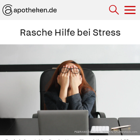
Hau
Rasche Hilfe bei Stress
PEERAWICH PHAISITSAWAN/Shutterstock.com