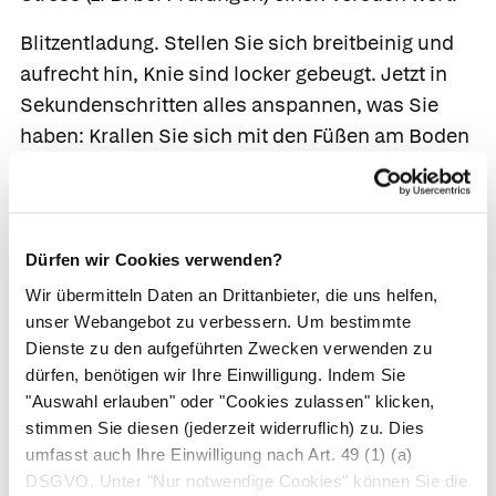
Blitzentladung.
Stellen Sie sich breitbeinig und
aufrecht hin, Knie sind locker gebeugt. Jetzt in
Sekundenschritten alles anspannen, was Sie
haben: Krallen Sie sich mit den Füßen am Boden
fest – Waden fest anspannen – Oberschenkel
verkrampfen – Po zusammenklemmen – Hände
zur Faust ballen – Arme verkrampfen – Zähne
zusammenbeißen – Bauch anspannen. Die ganze
Dürfen wir Cookies verwenden?
Anspannung 3 Sekunden halten – und dann alles
Wir übermitteln Daten an Drittanbieter, die uns helfen,
mit einem Seufzer lösen. Lassen Sie den Stress
unser Webangebot zu verbessern. Um bestimmte
Dienste zu den aufgeführten Zwecken verwenden zu
„in alle Winde fliegen“!
dürfen, benötigen wir Ihre Einwilligung. Indem Sie
Die kalte Schulter zeigen.
Wenn uns stressige
"Auswahl erlauben" oder "Cookies zulassen" klicken,
stimmen Sie diesen (jederzeit widerruflich) zu. Dies
Situationen über den Kopf wachsen, wenn alles
umfasst auch Ihre Einwilligung nach Art. 49 (1) (a)
zu eskalieren droht, kann eines helfen: Drehen
DSGVO. Unter "Nur notwendige Cookies" können Sie die
Sie sich um. Wenden Sie sich um 180 Grad und