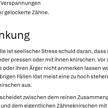
 Verspannungen
r gelockerte Zähne.
ankung
älle ist seelischer Stress schuld daran, da
nder pressen oder mit ihnen knirschen. Vor
te oder ihren Ärger nicht anmerken lassen wo
übrigen Fällen löst meist eine zu hoch stehe
irschen aus.
erscheidet zwischen dem reinen Zusammen
und dem eigentlichen Zähneknirschen mit