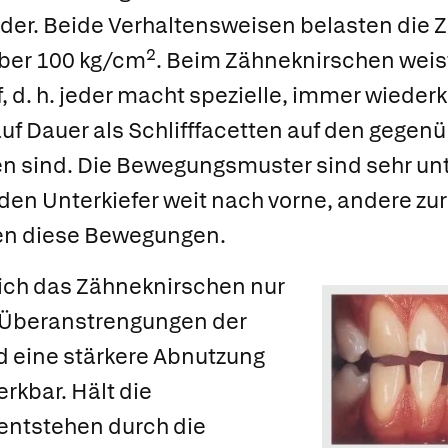
er. Beide Verhaltensweisen belasten die 
2
ber 100 kg/cm
. Beim Zähneknirschen weis
, d. h. jeder macht spezielle, immer wiede
uf Dauer als Schlifffacetten auf den gegen
n sind. Die Bewegungsmuster sind sehr unt
n Unterkiefer weit nach vorne, andere zur 
en diese Bewegungen.
ich das Zähneknirschen nur
e Überanstrengungen der
 eine stärkere Abnutzung
rkbar. Hält die
 entstehen durch die