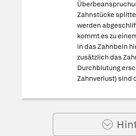
Überbeanspruchun
Zahnstücke splitte
werden abgeschliff
kommt es zu einem
in das Zahnbein hi
zusätzlich das Zah
Durchblutung ersc
Zahnverlust) sind d
Hin