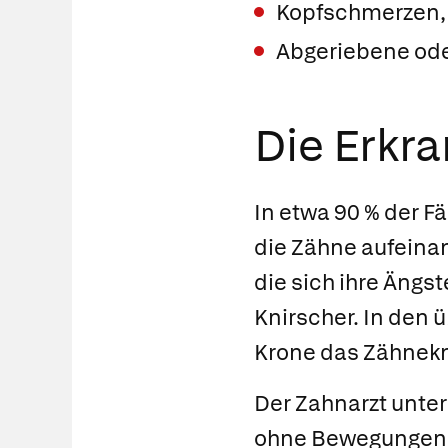
Kopfschmerzen,
Abgeriebene ode
Die Erkr
In etwa 90 % der F
die Zähne aufeina
die sich ihre Ängs
Knirscher. In den 
Krone das Zähnekn
Der Zahnarzt unt
ohne Bewegungen 