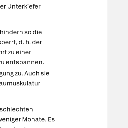
er Unterkiefer
hindern so die
errt, d. h. der
rt zu einer
 zu entspannen.
gung zu. Auch sie
 Kaumuskulatur
 schlechten
weniger Monate. Es