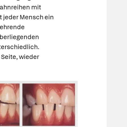
Zahnreihen mit
t jeder Mensch ein
rkehrende
überliegenden
erschiedlich.
Seite, wieder