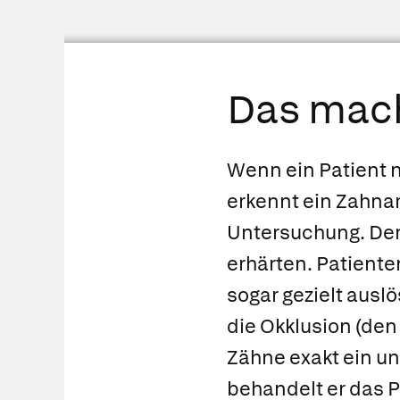
Das mach
Wenn ein Patient 
erkennt ein Zahna
Untersuchung. Der
erhärten. Patiente
sogar gezielt ausl
die Okklusion (de
Zähne exakt ein un
behandelt er das P