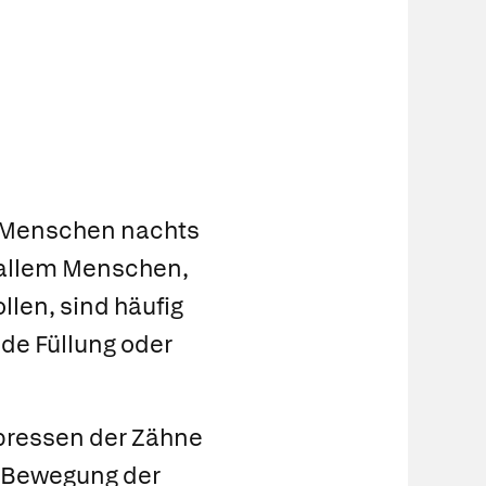
ss Menschen nachts
 allem Menschen,
llen, sind häufig
nde Füllung oder
pressen der Zähne
 Bewegung der