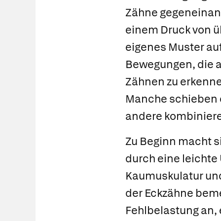
Zähne gegeneinand
einem Druck von ü
eigenes Muster auf
Bewegungen, die a
Zähnen zu erkenne
Manche schieben de
andere kombinier
Zu Beginn macht s
durch eine leicht
Kaumuskulatur und
der Eckzähne beme
Fehlbelastung an,