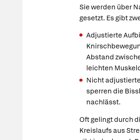
Sie werden über Na
gesetzt. Es gibt z
Adjustierte Aufb
Knirschbewegung v
Abstand zwischen
leichten Muskel
Nicht adjustiert
sperren die Biss
nachlässt.
Oft gelingt durch
Kreislaufs aus St