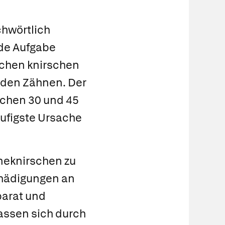
chwörtlich
de Aufgabe
nschen knirschen
t den Zähnen. Der
schen 30 und 45
häufigste Ursache
neknirschen zu
chädigungen an
parat und
assen sich durch