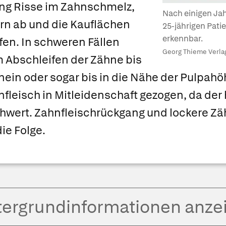
g Risse im Zahnschmelz,
Nach einigen Ja
rn ab und die Kauflächen
25-jährigen Pati
erkennbar.
en. In schweren Fällen
Georg Thieme Verlag
 Abschleifen der Zähne bis
nein oder sogar bis in die Nähe der Pulpahö
nfleisch in Mitleidenschaft gezogen, da der
hwert. Zahnfleischrückgang und lockere Zäh
ie Folge.
tergrund­informationen anze