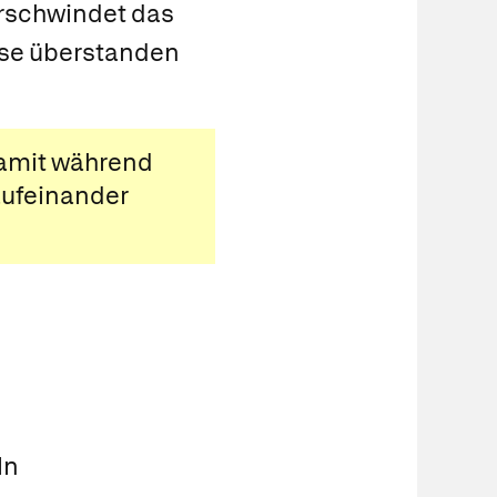
erschwindet das
ase überstanden
damit während
aufeinander
ln