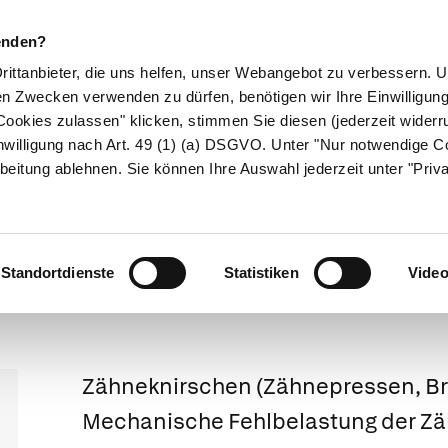
enden?
Drittanbieter, die uns helfen, unser Webangebot zu verbessern.
en Zwecken verwenden zu dürfen, benötigen wir Ihre Einwilligun
ookies zulassen" klicken, stimmen Sie diesen (jederzeit widerru
ikamente
Naturheilkunde
Eltern & Kind
Gesund 
nwilligung nach Art. 49 (1) (a) DSGVO. Unter "Nur notwendige C
beitung ablehnen. Sie können Ihre Auswahl jederzeit unter "Priv
Weitergeleitet von Zähneknirscher
Zähneknirsche
Standortdienste
Statistiken
Vide
Zähneknirschen
(Zähnepressen, Br
Mechanische Fehlbelastung der Z