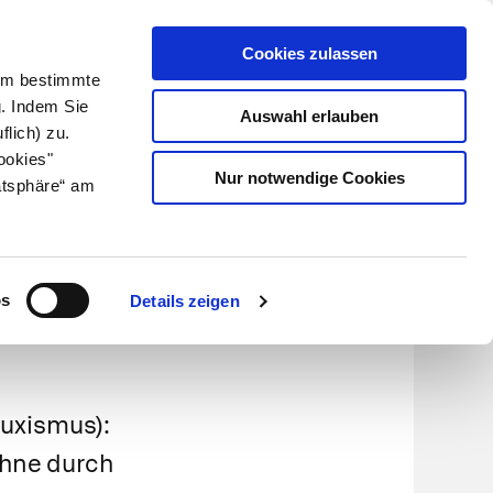
Cookies zulassen
Kundenlogin
Info für Apotheker
 Um bestimmte
g. Indem Sie
Auswahl erlauben
flich) zu.
Suche
leben
Über uns
ookies"
Nur notwendige Cookies
atsphäre“ am
n
os
Details zeigen
uxismus):
ähne durch