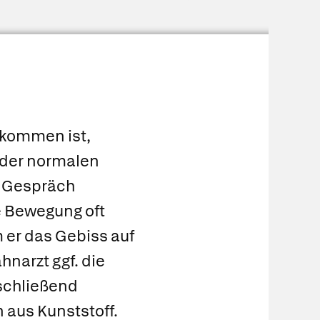
ekommen ist,
 der normalen
m Gespräch
e Bewegung oft
 er das Gebiss auf
ahnarzt ggf. die
nschließend
 aus Kunststoff.