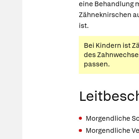
eine Behandlung m
Zähneknirschen au
ist.
Bei Kindern ist 
des Zahnwechsels
passen.
Leitbes
Morgendliche Sc
Morgendliche V