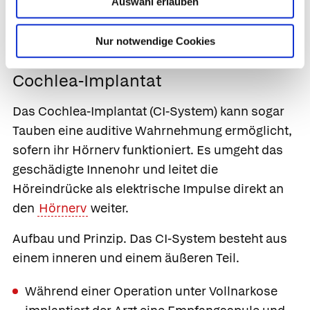
Auswahl erlauben
der Einsatz eines Cochlea-Implantats infrage,
um dem Betroffenen wieder bzw. erstmals eine
Nur notwendige Cookies
auditive Wahrnehmung zu ermöglichen.
Cochlea-Implantat
Das
Cochlea-Implantat
(CI-System) kann sogar
Tauben eine auditive Wahrnehmung ermöglicht,
sofern ihr Hörnerv funktioniert. Es umgeht das
geschädigte Innenohr und leitet die
Höreindrücke als elektrische Impulse direkt an
den
Hörnerv
weiter.
Aufbau und Prinzip.
Das CI-System besteht aus
einem inneren und einem äußeren Teil.
Während einer Operation unter Vollnarkose