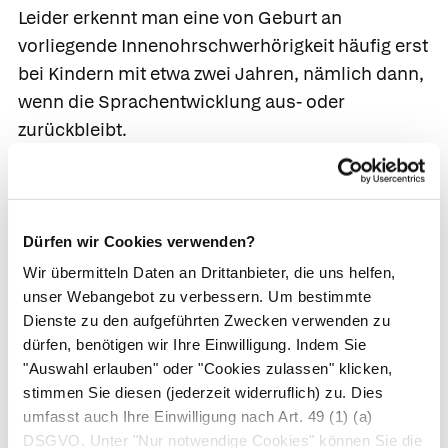
Leider erkennt man eine von Geburt an
vorliegende Innenohrschwerhörigkeit häufig erst
bei Kindern mit etwa zwei Jahren, nämlich dann,
wenn die Sprachentwicklung aus- oder
zurückbleibt.
Die Grundlagen für den Spracherwerb werden
jedoch bereits in den ersten zwölf Monaten
gelegt, wenn sich die Nervenbahnen im Gehirn
Dürfen wir Cookies verwenden?
ausbilden – daher ist eine frühe Erkennung
Wir übermitteln Daten an Drittanbieter, die uns helfen,
wichtig. Mit objektiven Messverfahren wie
unser Webangebot zu verbessern. Um bestimmte
otoakustischen
Emissionen
oder der
Dienste zu den aufgeführten Zwecken verwenden zu
Hirnstammaudiometrie
können Ärzte schon
dürfen, benötigen wir Ihre Einwilligung. Indem Sie
Neugeborene auf Schwerhörigkeit untersuchen,
"Auswahl erlauben" oder "Cookies zulassen" klicken,
stimmen Sie diesen (jederzeit widerruflich) zu. Dies
da sie auch ohne Mitarbeit des Kindes
umfasst auch Ihre Einwilligung nach Art. 49 (1) (a)
funktionieren. Die Kosten des
Hörscreenings
DSGVO. Unter "Nur notwendige Cookies" können Sie die