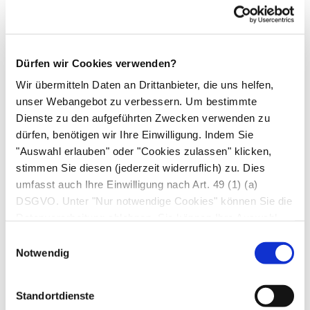
Salbeiaufguss oder Salzlösungen (z. B.
Emser® Sole
), auch warme Halswickel
lindern die Beschwerden
Am besten halten Sie sich in Räumen mit
Dürfen wir Cookies verwenden?
einer Temperatur von 18–20 °C und einer
Wir übermitteln Daten an Drittanbieter, die uns helfen,
Luftfeuchtigkeit von über 50 % auf
unser Webangebot zu verbessern. Um bestimmte
Dienste zu den aufgeführten Zwecken verwenden zu
Verzichten Sie auf Lutschbonbons mit
dürfen, benötigen wir Ihre Einwilligung. Indem Sie
Kamille, Menthol oder Eukalyptus; sie
"Auswahl erlauben" oder "Cookies zulassen" klicken,
trocknen den Hals weiter aus. Manchen
stimmen Sie diesen (jederzeit widerruflich) zu. Dies
Patienten hilft stattdessen eine
umfasst auch Ihre Einwilligung nach Art. 49 (1) (a)
Kombination aus
Hyaluronsäure
, Xanthan
DSGVO. Unter "Nur notwendige Cookies" können Sie die
Datenverarbeitung ablehnen. Sie können Ihre Auswahl
und Carbomer (in
GeloRevoice®
), die sich
jederzeit unter "Privatsphäre“ am Seitenende ändern.
Einwilligungsauswahl
wie ein Schutzfilm über trockene und
Notwendig
gereizte Schleimhäute legt.
Komplementärmedizin
Standortdienste