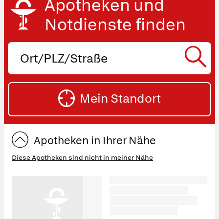
Apotheken und
Notdienste finden
Ort,
PLZ
oder
SU
Straße
Mein Standort
eingeben:
ST
Apotheken in Ihrer Nähe
Diese Apotheken sind nicht in meiner Nähe