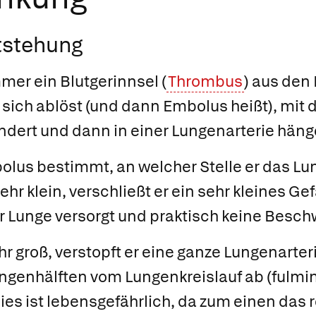
tstehung
mmer ein Blutgerinnsel (
Thrombus
) aus den
sich ablöst (und dann
Embolus
heißt), mit
ndert und dann in einer Lungenarterie hänge
olus bestimmt, an welcher Stelle er das L
 sehr klein, verschließt er ein sehr kleines G
r Lunge versorgt und praktisch keine Besch
hr groß, verstopft er eine ganze Lungenarte
ungenhälften vom Lungenkreislauf ab
(fulmi
ies ist lebensgefährlich, da zum einen das 