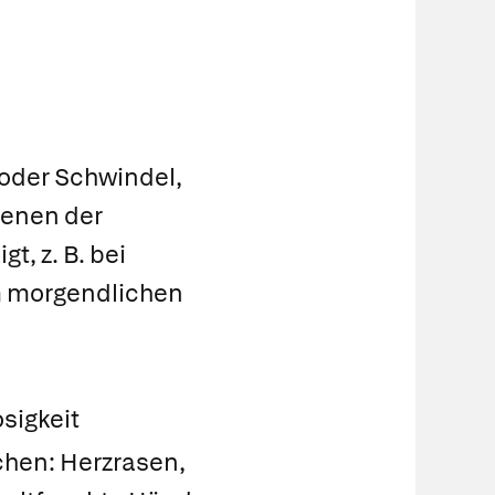
n
oder Schwindel,
denen der
t, z. B. bei
im morgendlichen
sigkeit
hen: Herzrasen,