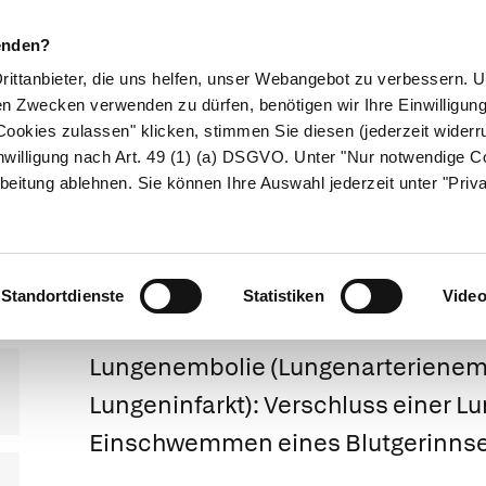
enden?
Drittanbieter, die uns helfen, unser Webangebot zu verbessern.
en Zwecken verwenden zu dürfen, benötigen wir Ihre Einwilligun
ookies zulassen" klicken, stimmen Sie diesen (jederzeit widerru
ikamente
Naturheilkunde
Eltern & Kind
Gesund 
nwilligung nach Art. 49 (1) (a) DSGVO. Unter "Nur notwendige C
beitung ablehnen. Sie können Ihre Auswahl jederzeit unter "Priv
Lungenembolie
Standortdienste
Statistiken
Vide
Lungenembolie
(Lungenarterienem
Lungeninfarkt):
Verschluss einer Lu
Einschwemmen eines Blutgerinnse