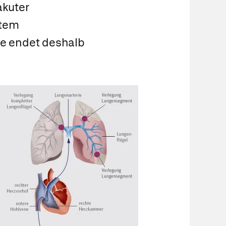
akuter
utem
lle endet deshalb