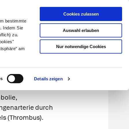
Cookies zulassen
Kundenlogin
Info für Apotheker
 Um bestimmte
g. Indem Sie
Auswahl erlauben
flich) zu.
Suche
leben
Über uns
ookies"
Nur notwendige Cookies
atsphäre“ am
os
Details zeigen
bolie,
ngenarterie durch
ls (Thrombus).