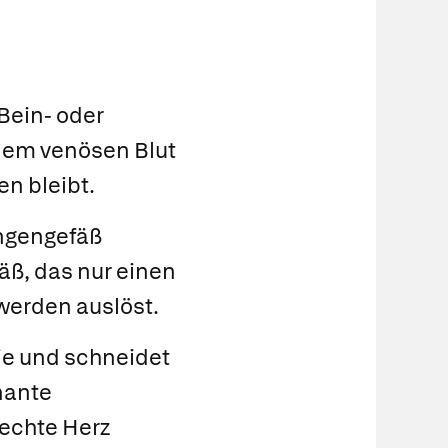
 Bein- oder
 dem venösen Blut
n bleibt.
ungengefäß
efäß, das nur einen
werden auslöst.
rie und schneidet
nante
rechte Herz