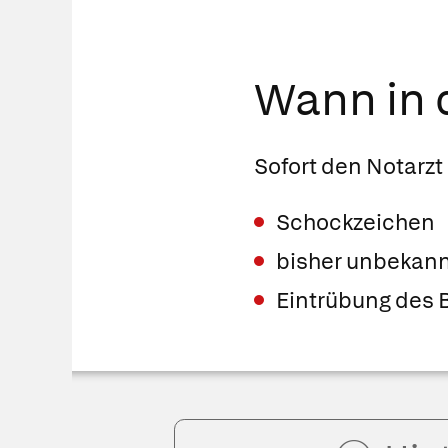
Wann in d
Sofort den Notarzt 
Schockzeichen
bisher unbekann
Eintrübung des 