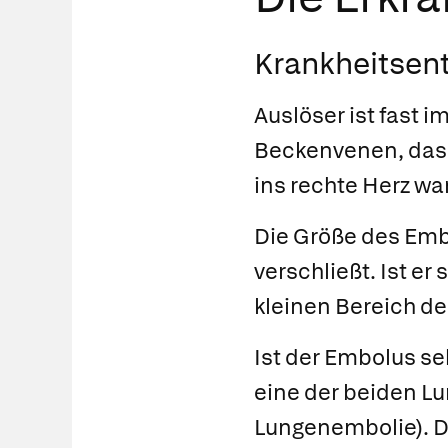
Krankheitsen
Auslöser ist fast i
Beckenvenen, das 
ins rechte Herz wa
Die Größe des Emb
verschließt. Ist er
kleinen Bereich de
Ist der Embolus se
eine der beiden L
Lungenembolie).
D