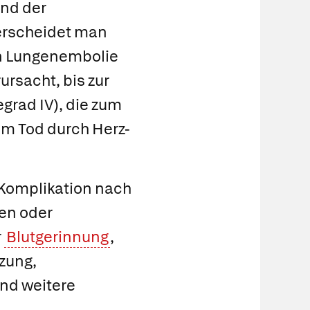
und der
erscheidet man
en Lungenembolie
ursacht, bis zur
rad IV), die zum
zum Tod durch Herz-
e Komplikation nach
en oder
r
Blutgerinnung
,
zung,
ind weitere