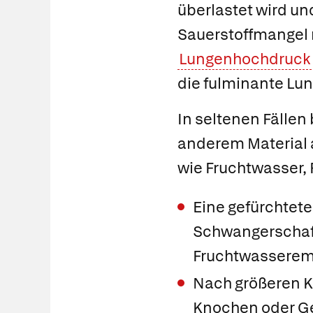
überlastet wird un
Sauerstoffmangel 
Lungenhochdruck
die fulminante Lu
In seltenen Fälle
anderem Material 
wie Fruchtwasser, F
Eine gefürchtet
Schwangerschaft 
Fruchtwasserem
Nach größeren 
Knochen oder Ge