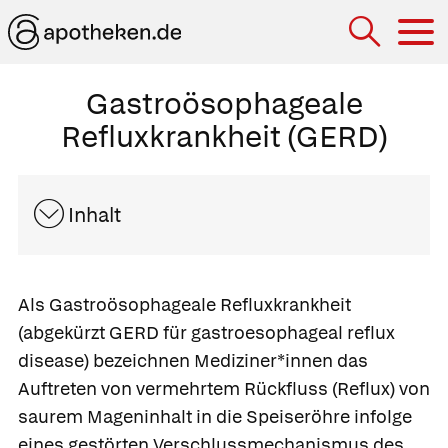
Hau
Gastroösophageale
Refluxkrankheit (GERD)
Inhalt
Als
Gastroösophageale Refluxkrankheit
(abgekürzt GERD für gastroesophageal reflux
disease) bezeichnen Mediziner*innen das
Auftreten von vermehrtem Rückfluss (
Reflux
) von
saurem Mageninhalt in die Speiseröhre infolge
eines gestörten Verschlussmechanismus des