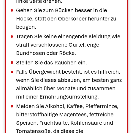
linke Seite drehen.
Gehen Sie zum Bücken besser in die
Hocke, statt den Oberkörper herunter zu
beugen.
Tragen Sie keine einengende Kleidung wie
straff verschlossene Gürtel, enge
Bundhosen oder Röcke.
Stellen Sie das Rauchen ein.
Falls Übergewicht besteht, ist es hilfreich,
wenn Sie dieses abbauen, am besten ganz
allmählich über Monate und zusammen
mit einer Ernährungsumstellung.
Meiden Sie Alkohol, Kaffee, Pfefferminze,
bitterstoffhaltige Magentees, fettreiche
Was Ihre Apotheke
Apotheken in
Speisen, Fruchtsäfte, Kohlensäure und
empfiehlt
Ihrer Nähe
Tomatensoße, da diese die