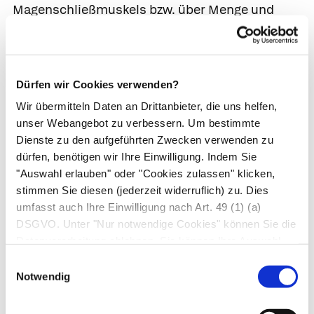
Magenschließmuskels bzw. über Menge und
Häufigkeit des Säurerückflusses in die
Speiseröhre. Dazu zählen die Langzeit-
Säuremessung (
pH-Metrie
) und die kombinierte
Dürfen wir Cookies verwenden?
pH-Metrie/Impedanzmessung (
pH-Metrie-MII
).
Wir übermitteln Daten an Drittanbieter, die uns helfen,
pH-Metrie.
Der Patient*in wird über die Nase
unser Webangebot zu verbessern. Um bestimmte
eine pH-Sonde eingeführt, ein etwa 1,5 mm
Dienste zu den aufgeführten Zwecken verwenden zu
dürfen, benötigen wir Ihre Einwilligung. Indem Sie
dünner und mit einem Sensor ausgestatteter
"Auswahl erlauben" oder "Cookies zulassen" klicken,
Schlauch. Die Sonde misst 24 Stunden lang
stimmen Sie diesen (jederzeit widerruflich) zu. Dies
den Säurerückfluss in die Speiseröhre. Ein
umfasst auch Ihre Einwilligung nach Art. 49 (1) (a)
Registriergerät, das sich die Patient*in über
DSGVO. Unter "Nur notwendige Cookies" können Sie die
die Schulter hängt, zeichnet die Messwerte
Datenverarbeitung ablehnen. Sie können Ihre Auswahl
auf, die dann später von der Ärzt*in mithilfe
jederzeit unter "Privatsphäre“ am Seitenende ändern.
Einwilligungsauswahl
eines Computers ausgewertet werden.
Notwendig
Während der Untersuchung kann sich die