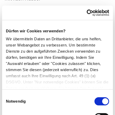
Die Larven der Würmer entwickeln sich in
Süßwasserschnecken und dringen über die Haut
in den Menschen ein, z. B. beim Baden in
Dürfen wir Cookies verwenden?
Flüssen und Seen oder beim Waten durch
Pfützen. Im Menschen gelangen sie in die Leber,
Wir übermitteln Daten an Drittanbieter, die uns helfen,
unser Webangebot zu verbessern. Um bestimmte
reifen dort heran und wandern dann in Darm
Dienste zu den aufgeführten Zwecken verwenden zu
oder Blase. Dort legen die Würmer ihre Eier, die
dürfen, benötigen wir Ihre Einwilligung. Indem Sie
dann über Stuhl und Urin wieder zurück in die
"Auswahl erlauben" oder "Cookies zulassen" klicken,
Gewässer gelangen. Eier, die im Körper
stimmen Sie diesen (jederzeit widerruflich) zu. Dies
verbleiben, führen zu Entzündungen, wobei die
umfasst auch Ihre Einwilligung nach Art. 49 (1) (a)
Symptome vom jeweiligen Organbefall
DSGVO. Unter "Nur notwendige Cookies" können Sie die
Datenverarbeitung ablehnen. Sie können Ihre Auswahl
abhängen.
jederzeit unter "Privatsphäre“ am Seitenende ändern.
Einwilligungsauswahl
Die eigentlichen Symptome treten erst Wochen
Notwendig
bis Monate später auf, z. B. Fieber, Müdigkeit,
Kopfschmerzen, Husten und Bauchschmerzen.