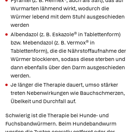
Pyrantel (z. B.
Helmex®
, auch als Saft), das auf
Wurmarten lähmend wirkt, wodurch die
Würmer lebend mit dem Stuhl ausgeschieden
werden
Albendazol (z. B.
Eskazole®
in Tablettenform)
bzw. Mebendazol (z. B.
Vermox®
in
Tablettenform), die die Nährstoffaufnahme der
Würmer blockieren, sodass diese sterben und
dann ebenfalls über den Darm ausgeschieden
werden.
Je länger die Therapie dauert, umso stärker
treten Nebenwirkungen wie Bauchschmerzen,
Übelkeit und Durchfall auf.
Schwierig ist die Therapie bei
Hunde- und
Fuchsbandwürmern
. Beim Hundebandwurm
werden die Zysten operativ entfernt oder der