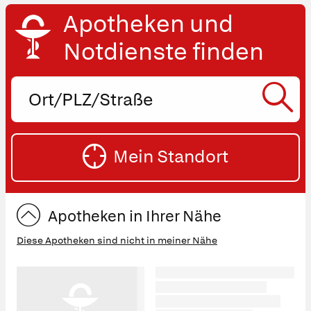
Apotheken und
Notdienste finden
Ort,
PLZ
oder
SU
Straße
Mein Standort
eingeben:
ST
Apotheken in Ihrer Nähe
Diese Apotheken sind nicht in meiner Nähe