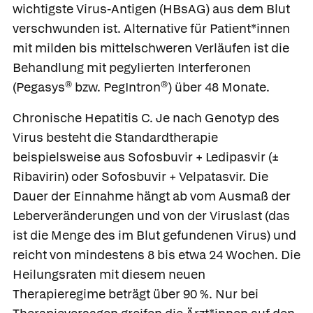
wichtigste Virus-Antigen (HBsAG) aus dem Blut
verschwunden ist. Alternative für Patient*innen
mit milden bis mittelschweren Verläufen ist die
Behandlung mit pegylierten Interferonen
(
Pegasys®
bzw.
PegIntron®)
über 48 Monate.
Chronische Hepatitis C.
Je nach Genotyp des
Virus besteht die Standardtherapie
beispielsweise aus
Sofosbuvir
+
Ledipasvir
(±
Ribavirin
) oder
Sofosbuvir
+
Velpatasvir
. Die
Dauer der Einnahme hängt ab vom Ausmaß der
Leberveränderungen und von der Viruslast (das
ist die Menge des im Blut gefundenen Virus) und
reicht von mindestens 8 bis etwa 24 Wochen. Die
Heilungsraten mit diesem neuen
Was Ihre Apotheke
Apotheken in
empfiehlt
Ihrer Nähe
Therapieregime beträgt über 90 %. Nur bei