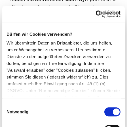
die akute Erkrankung verheilt spontan. Wenn
die Leber jedoch vorgeschädigt ist, können
auch schwere Verläufe auftreten. Neben den
typischen Hepatitis-Beschwerden mit
Dürfen wir Cookies verwenden?
Müdigkeit, Appetitverlust und Gelbsucht sind
Wir übermitteln Daten an Drittanbieter, die uns helfen,
selten auch Hirnentzündungen oder
unser Webangebot zu verbessern. Um bestimmte
Nervenschmerzen möglich.
Dienste zu den aufgeführten Zwecken verwenden zu
Hepatitis-E-Viren vom Typ 1 und 2 kommen
dürfen, benötigen wir Ihre Einwilligung. Indem Sie
"Auswahl erlauben" oder "Cookies zulassen" klicken,
dagegen vor allem in tropischen Ländern vor
stimmen Sie diesen (jederzeit widerruflich) zu. Dies
und werden wie die Hepatitis A fäkal-oral, z. B.
umfasst auch Ihre Einwilligung nach Art. 49 (1) (a)
durch verseuchtes Trinkwasser übertragen.
DSGVO. Unter "Nur notwendige Cookies" können Sie die
Eine spezielle Therapie der Erkrankung ist
Datenverarbeitung ablehnen. Sie können Ihre Auswahl
nicht notwendig, in 98 % der Fälle heilt sie
jederzeit unter "Privatsphäre“ am Seitenende ändern.
Einwilligungsauswahl
spontan. Besondere Vorsicht ist allerdings bei
Notwendig
werdenden Müttern geboten: Schwangere im