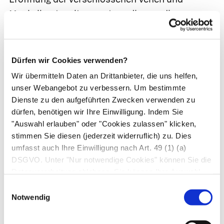
Muskelhautspaltung notwendig, um die
Extremität zu retten.
Langzeitproblem
Dürfen wir Cookies verwenden?
postthrombotisches Syndrom (PTS)
Wir übermitteln Daten an Drittanbieter, die uns helfen,
Häufig kommt es durch die Thrombose zu einer
unser Webangebot zu verbessern. Um bestimmte
Dienste zu den aufgeführten Zwecken verwenden zu
chronischen Rückflussstauung in den
dürfen, benötigen wir Ihre Einwilligung. Indem Sie
Beinvenen. Ursächlich sind Schäden an den
"Auswahl erlauben" oder "Cookies zulassen" klicken,
Venenklappen, die mit verantwortlich dafür sind,
stimmen Sie diesen (jederzeit widerruflich) zu. Dies
dass das Blut nicht in den Füßen versackt,
umfasst auch Ihre Einwilligung nach Art. 49 (1) (a)
sondern nach oben in Richtung Hohlvene und
DSGVO. Unter "Nur notwendige Cookies" können Sie die
Herz transportiert wird. Je nach Lage der
Datenverarbeitung ablehnen. Sie können Ihre Auswahl
jederzeit unter "Privatsphäre“ am Seitenende ändern.
defekten Klappen ist der regelrechte Abfluss des
Einwilligungsauswahl
Notwendig
venösen Blutes aus dem Bein (der Arzt sagt dazu
auch "Entstauung des Beins") mehr oder minder