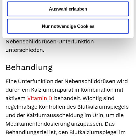
Störung der Signalübertragung an den Zellen
Auswahl erlauben
vermindert. Die Zellen sind also resistent und
reagieren nicht auf das Hormon. Die Erkrankung
Nur notwendige Cookies
wird durch genetische Tests von der „einfachen“
Nebenschilddrüsen-Unterfunktion
unterschieden.
Behandlung
Eine Unterfunktion der Nebenschilddrüsen wird
durch ein Kalziumpräparat in Kombination mit
aktivem
Vitamin D
behandelt. Wichtig sind
regelmäßige Kontrollen des Blutkalziumspiegels
und der Kalziumausscheidung im Urin, um die
Medikamentendosierung anzupassen. Das
Behandlungsziel ist, den Blutkalziumspiegel im