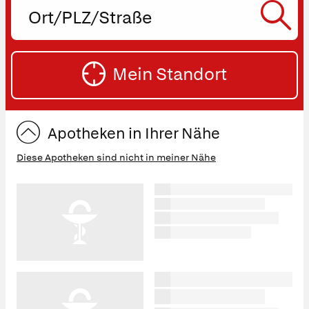
Ort,
PLZ
oder
SU
Straße
Mein Standort
eingeben:
ST
Apotheken in Ihrer Nähe
Diese Apotheken sind nicht in meiner Nähe