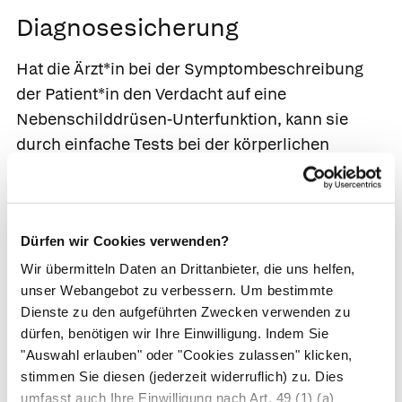
Diagnosesicherung
Hat die Ärzt*in bei der Symptombeschreibung
der Patient*in den Verdacht auf eine
Nebenschilddrüsen-Unterfunktion, kann sie
durch einfache Tests bei der körperlichen
Untersuchung die typischen Muskelsymptome
auslösen. Durch Beklopfen des Gesichtsnervs
im Bereich der Wangen lässt sich ein
Dürfen wir Cookies verwenden?
charakteristisches Zucken der Mundwinkel
provozieren
(
Chvostek-Zeichen
). Beim
Wir übermitteln Daten an Drittanbieter, die uns helfen,
unser Webangebot zu verbessern. Um bestimmte
Blutdruckmessen kann die aufgeblasene
Dienste zu den aufgeführten Zwecken verwenden zu
Blutdruckmanschette die typische
dürfen, benötigen wir Ihre Einwilligung. Indem Sie
„Pfötchenstellung“ der Finger auslösen
"Auswahl erlauben" oder "Cookies zulassen" klicken,
Trousseau-Zeichen
). Bestätigt wird die Diagnose
stimmen Sie diesen (jederzeit widerruflich) zu. Dies
dann durch eine Blutuntersuchung. Diese zeigt
umfasst auch Ihre Einwilligung nach Art. 49 (1) (a)