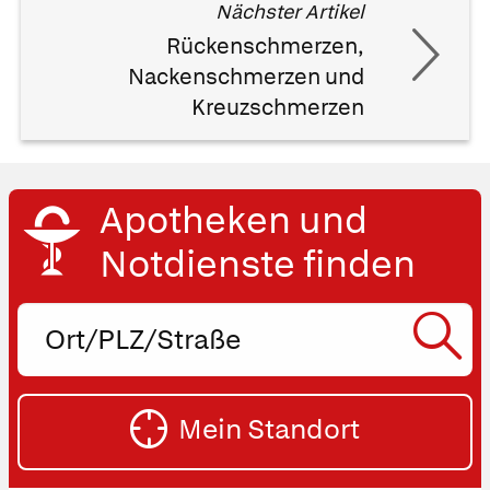
Nächster Artikel
Rückenschmerzen,
Nackenschmerzen und
Kreuzschmerzen
Apotheken und
Notdienste finden
Ort,
PLZ
oder
SU
Straße
Mein Standort
eingeben:
ST