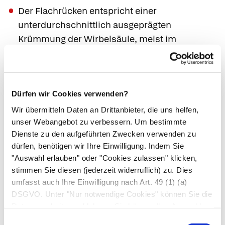
Der
Flachrücken
entspricht einer
unterdurchschnittlich ausgeprägten
Krümmung der Wirbelsäule, meist im
Lendenbereich. Er wirkt oft wie eine besonders
gerade Haltung. Durch die Fehlstellung nimmt
jedoch die Elastizität der Wirbelsäule ab; die
Anfälligkeit für Rückenschmerzen nimmt zu.
Dürfen wir Cookies verwenden?
Ursache ist gelegentlich ein
Morbus
Wir übermitteln Daten an Drittanbieter, die uns helfen,
unser Webangebot zu verbessern. Um bestimmte
Scheuermann
der Lendenwirbelsäule.
Dienste zu den aufgeführten Zwecken verwenden zu
Ist die Krümmung der Brustwirbelsäule zu
dürfen, benötigen wir Ihre Einwilligung. Indem Sie
stark ausgeprägt, nennt der Arzt dies einen
"Auswahl erlauben" oder "Cookies zulassen" klicken,
Rundrücken
oder Buckel; ist die
stimmen Sie diesen (jederzeit widerruflich) zu. Dies
Lendenwirbelsäule zu stark gekrümmt, spricht
umfasst auch Ihre Einwilligung nach Art. 49 (1) (a)
er vom
Hohlkreuz,
in Kombination von beidem
DSGVO. Unter "Nur notwendige Cookies" können Sie die
Datenverarbeitung ablehnen. Sie können Ihre Auswahl
auch vom
Hohlrundrücken.
Unter der
jederzeit unter "Privatsphäre“ am Seitenende ändern.
Einwilligungsauswahl
Belastung des Körpers entstehen dabei starke