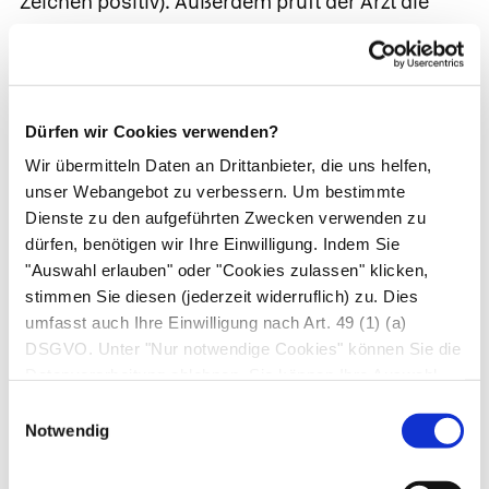
Zeichen positiv). Außerdem prüft der Arzt die
Sensibilität der Haut und die Muskelkraft sowie
die Muskeleigenreflexe. Diese neurologischen
Untersuchungen geben wichtige Hinweise, in
welcher Höhe der Wirbelsäule auf
Dürfen wir Cookies verwenden?
Nervenwurzeln gedrückt wird. Fällt der
Wir übermitteln Daten an Drittanbieter, die uns helfen,
Bizepssehnenreflex aus, ist wahrscheinlich der
unser Webangebot zu verbessern. Um bestimmte
6. Halswirbel betroffen, ist der
Dienste zu den aufgeführten Zwecken verwenden zu
Patellarsehnenreflex vermindert, der 3. oder
dürfen, benötigen wir Ihre Einwilligung. Indem Sie
"Auswahl erlauben" oder "Cookies zulassen" klicken,
4. Lendenwirbel.
stimmen Sie diesen (jederzeit widerruflich) zu. Dies
Bei einem entsprechenden Verdacht folgen
umfasst auch Ihre Einwilligung nach Art. 49 (1) (a)
DSGVO. Unter "Nur notwendige Cookies" können Sie die
weitergehende Untersuchungen, meist ein
Datenverarbeitung ablehnen. Sie können Ihre Auswahl
Kernspin oder CT. Gelegentlich ist auch eine
jederzeit unter "Privatsphäre“ am Seitenende ändern.
Einwilligungsauswahl
elektrische Untersuchung der Nervenfunktion
Notwendig
(
Messung der Nervenleitgeschwindigkeit
)
erforderlich, um bei unklaren Beschwerden