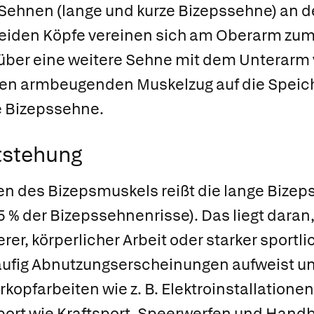
Sehnen (lange und kurze Bizepssehne) an d
beiden Köpfe vereinen sich am Oberarm zum
über eine weitere Sehne mit dem Unterarm 
en armbeugenden Muskelzug auf die Speiche
e Bizepssehne.
tstehung
en des Bizepsmuskels reißt die lange Bize
5 % der Bizepssehnenrisse). Das liegt daran
er, körperlicher Arbeit oder starker sportli
fig Abnutzungserscheinungen aufweist und
opfarbeiten wie z. B. Elektroinstallatione
ort wie Kraftsport, Speerwerfen und Handb