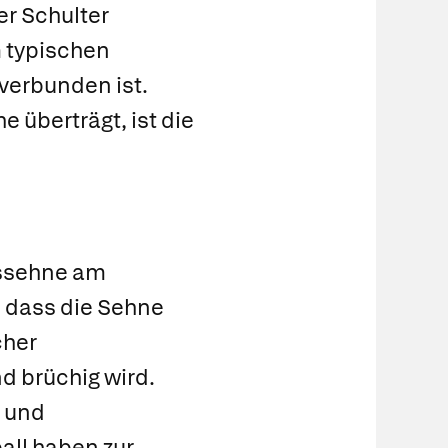
er Schulter
 typischen
verbunden ist.
 überträgt, ist die
pssehne am
, dass die Sehne
cher
 brüchig wird.
n und
all haben zur