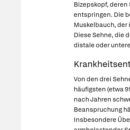
Bizepskopf, deren 
entspringen. Die 
Muskelbauch, der 
Diese Sehne, die d
distale oder unter
Krankheitsen
Von den drei Sehn
häufigsten (etwa 9
nach Jahren schwer
Beanspruchung häu
Insbesondere Überk
armbelastender Sp