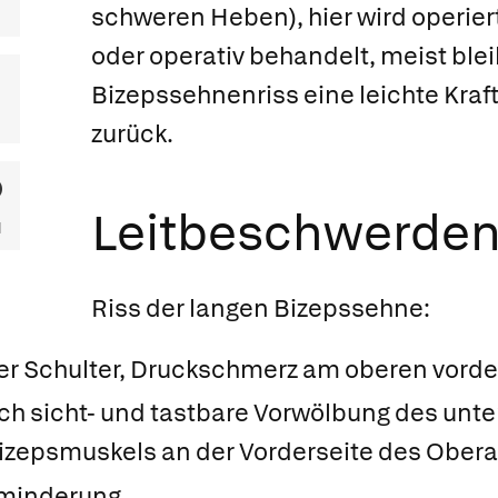
schweren Heben), hier wird operier
oder operativ behandelt, meist ble
Bizepssehnenriss eine leichte Kra
zurück.
Leitbeschwerde
Riss der langen Bizepssehne:
r Schulter, Druckschmerz am oberen vord
ch sicht- und tastbare Vorwölbung des unte
zepsmuskels an der Vorderseite des Ober
minderung.