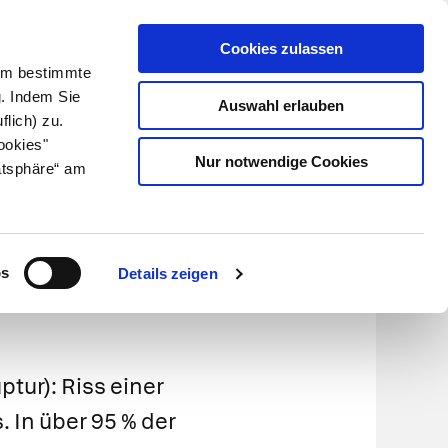
Cookies zulassen
Kundenlogin
Info für Apotheker
 Um bestimmte
g. Indem Sie
Auswahl erlauben
flich) zu.
Suche
leben
Über uns
ookies"
Nur notwendige Cookies
atsphäre“ am
s
os
Details zeigen
tur): Riss einer
 In über 95 % der