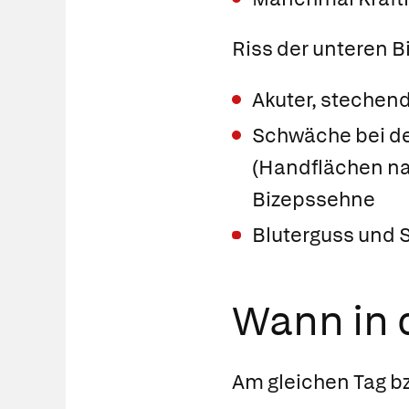
Riss der unteren 
Akuter, stechen
Schwäche bei d
(Handflächen na
Bizepssehne
Bluterguss und 
Wann in d
Am gleichen Tag bz