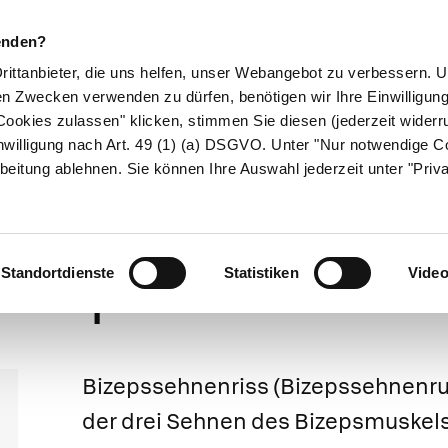
enden?
Drittanbieter, die uns helfen, unser Webangebot zu verbessern.
en Zwecken verwenden zu dürfen, benötigen wir Ihre Einwilligun
ookies zulassen" klicken, stimmen Sie diesen (jederzeit widerru
ikamente
Naturheilkunde
Eltern & Kind
Gesund 
nwilligung nach Art. 49 (1) (a) DSGVO. Unter "Nur notwendige C
beitung ablehnen. Sie können Ihre Auswahl jederzeit unter "Priv
Weitergeleitet von Bizepssehnenriss
Bizepssehnenris
Standortdienste
Statistiken
Vide
Bizepssehnenriss
(Bizepssehnenrup
der drei Sehnen des Bizepsmuskels.