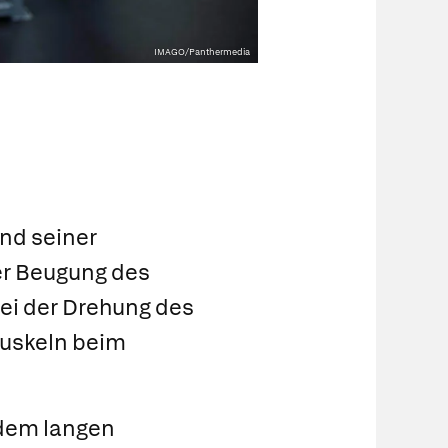
IMAGO/Panthermedia
und seiner
er Beugung des
bei der Drehung des
muskeln beim
 dem langen