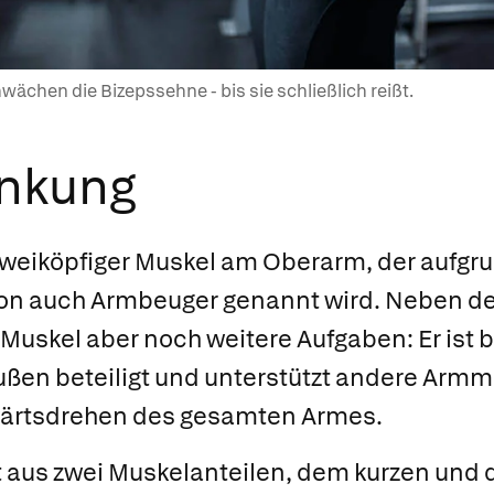
ächen die Bizepssehne - bis sie schließlich reißt.
ankung
 zweiköpfiger Muskel am Oberarm, der aufgr
ion auch Armbeuger genannt wird. Neben d
Muskel aber noch weitere Aufgaben: Er ist 
ßen beteiligt und unterstützt andere Arm
ärtsdrehen des gesamten Armes.
t aus zwei Muskelanteilen, dem kurzen und