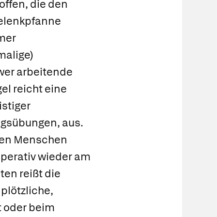
offen, die den
gelenkpfanne
mmer
malige)
wer arbeitende
el reicht eine
istiger
ngsübungen, aus.
nden Menschen
perativ wieder am
ten reißt die
plötzliche,
t oder beim