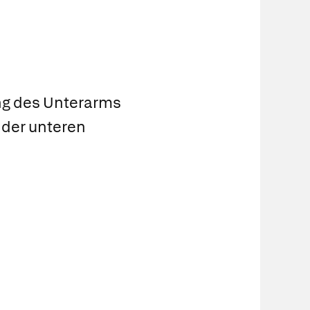
g des Unterarms
 der unteren