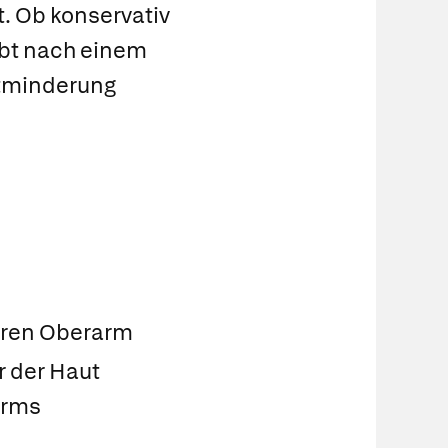
t. Ob konservativ
ibt nach einem
ftminderung
n
eren Oberarm
r der Haut
arms