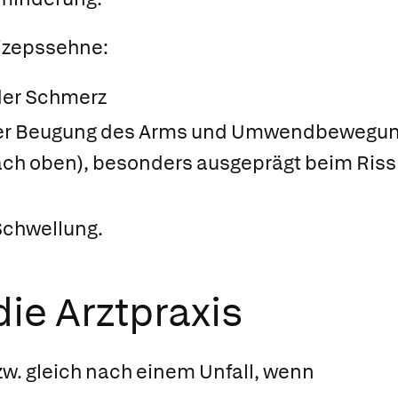
Bizepssehne:
der Schmerz
er Beugung des Arms und Umwendbewegun
ch oben), besonders ausgeprägt beim Riss
Schwellung.
ie Arztpraxis
w. gleich nach einem Unfall, wenn