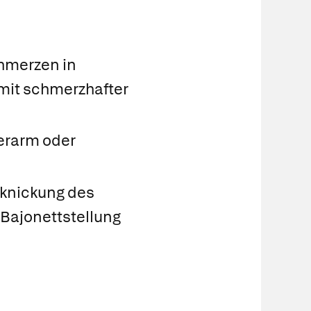
n
hmerzen in
mit schmerzhafter
erarm oder
bknickung des
 Bajonettstellung