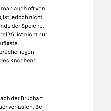
 man auch oft von
ist jedoch nicht
Ende der Speiche.
eißt), ist nicht nur
ufigste
brüche liegen
e des Knochens
nach der Bruchart
er verlaufen. Bei