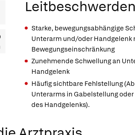
Leitbeschwerde
Starke, bewegungsabhängige Sc
Unterarm und/oder Handgelenk 
Bewegungseinschränkung
Zunehmende Schwellung an Unt
Handgelenk
Häufig sichtbare Fehlstellung (A
Unterarms in
Gabelstellung oder
des Handgelenks).
ie Arztpraxis