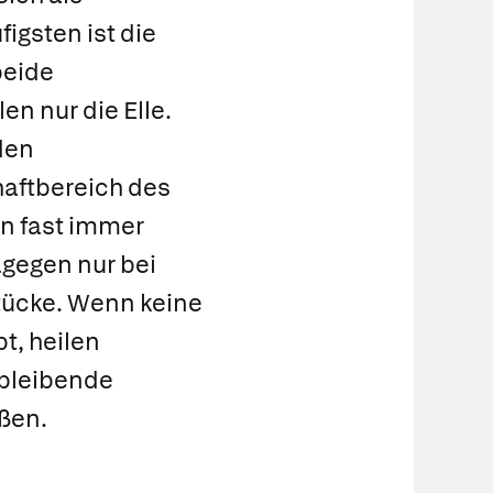
figsten ist die
beide
n nur die Elle.
 den
haftbereich des
n fast immer
gegen nur bei
tücke. Wenn keine
t, heilen
 bleibende
ßen.