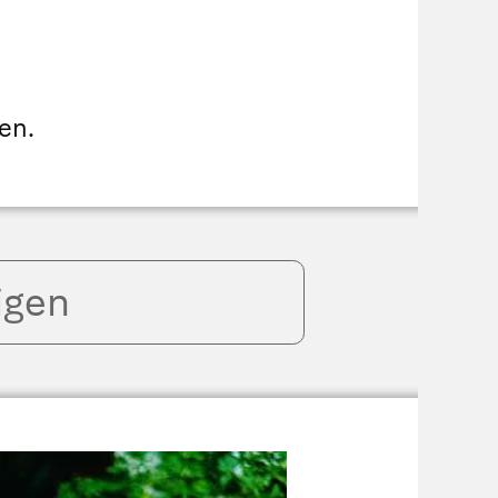
en.
igen