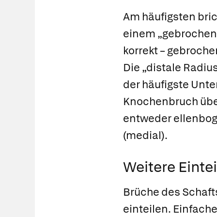
Am häufigsten bri
einem „gebrochene
korrekt – gebroche
Die „
distale Radius
der häufigste Unt
Knochenbruch über
entweder ellenbog
(medial).
Weitere Einte
Brüche des Schafts
einteilen. Einfach