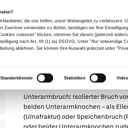
enden?
Drittanbieter, die uns helfen, unser Webangebot zu verbessern.
en Zwecken verwenden zu dürfen, benötigen wir Ihre Einwilligun
ookies zulassen" klicken, stimmen Sie diesen (jederzeit widerru
ikamente
Naturheilkunde
Eltern & Kind
Gesund 
nwilligung nach Art. 49 (1) (a) DSGVO. Unter "Nur notwendige C
beitung ablehnen. Sie können Ihre Auswahl jederzeit unter "Priv
Unterarmbruch
Standortdienste
Statistiken
Vide
Unterarmbruch:
Isolierter Bruch v
beiden Unterarmknochen – als
Ell
(Ulnafraktur) oder
Speichenbruch
(
oder beider Unterarmknochen zugle