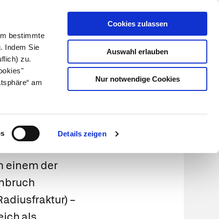
Cookies zulassen
Kundenlogin
Info für Apotheker
 Um bestimmte
g. Indem Sie
Auswahl erlauben
flich) zu.
Suche
leben
Über uns
ookies"
Nur notwendige Cookies
atsphäre“ am
os
Details zeigen
on einem der
enbruch
Radiusfraktur) –
ich als