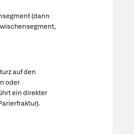
ensegment (dann
s Zwischensegment,
urz auf den
n oder
rt ein direkter
Parierfraktur).