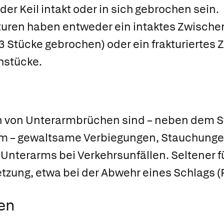
der Keil intakt oder in sich gebrochen sein.
uren haben entweder ein intaktes Zwisch
 3 Stücke gebrochen) oder ein frakturierte
hstücke.
 von Unterarmbrüchen sind – neben dem St
m – gewaltsame Verbiegungen, Stauchunge
nterarms bei Verkehrsunfällen. Seltener füh
letzung, etwa bei der Abwehr eines Schlags
(
en