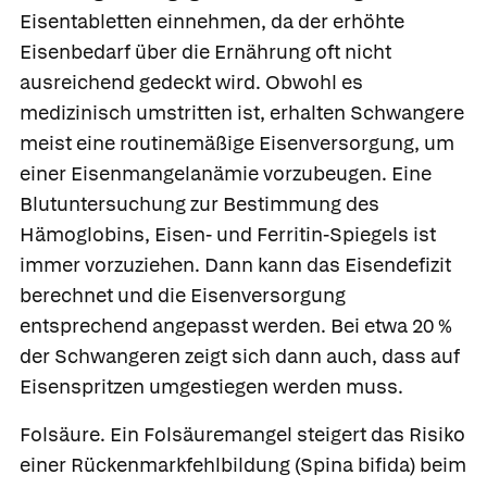
Eisentabletten einnehmen, da der erhöhte
Eisenbedarf über die Ernährung oft nicht
ausreichend gedeckt wird. Obwohl es
medizinisch umstritten ist, erhalten Schwangere
meist eine routinemäßige Eisenversorgung, um
einer Eisenmangelanämie vorzubeugen. Eine
Blutuntersuchung zur Bestimmung des
Hämoglobins, Eisen- und Ferritin-Spiegels ist
immer vorzuziehen. Dann kann das Eisendefizit
berechnet und die Eisenversorgung
entsprechend angepasst werden. Bei etwa 20 %
der Schwangeren zeigt sich dann auch, dass auf
Eisenspritzen umgestiegen werden muss.
Was Ihre Apotheke
Apotheken in
Folsäure.
Ein Folsäuremangel steigert das Risiko
empfiehlt
Ihrer Nähe
einer Rückenmarkfehlbildung (Spina bifida) beim