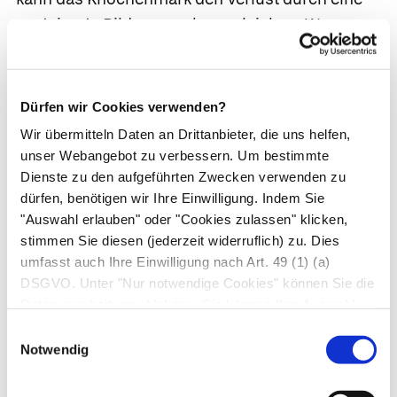
gesteigerte Bildung noch ausgleichen. Wenn
aber massenweise rote Blutkörperchen vorzeitig
zugrunde gehen und dieser Verlust höher ist als
die Nachproduktion im Knochenmark, bildet
Dürfen wir Cookies verwenden?
sich eine
hämolytische Anämie
aus. In schweren
Wir übermitteln Daten an Drittanbieter, die uns helfen,
Fällen haben die Betroffenen eine gelbliche
unser Webangebot zu verbessern. Um bestimmte
Hautfarbe, da sich durch den gesteigerten
Dienste zu den aufgeführten Zwecken verwenden zu
Abbau der roten Blutkörperchen der gelbliche
dürfen, benötigen wir Ihre Einwilligung. Indem Sie
"Auswahl erlauben" oder "Cookies zulassen" klicken,
Gallenfarbstoff Bilirubin anhäuft. Zusätzlich
stimmen Sie diesen (jederzeit widerruflich) zu. Dies
besteht eine
Milzvergrößerung
.
umfasst auch Ihre Einwilligung nach Art. 49 (1) (a)
DSGVO. Unter "Nur notwendige Cookies" können Sie die
Angeborene hämolytische Anämien.
Am
Datenverarbeitung ablehnen. Sie können Ihre Auswahl
häufigsten sind hämolytische Anämien
jederzeit unter "Privatsphäre“ am Seitenende ändern.
Einwilligungsauswahl
angeboren und zeigen sich dann bereits im
Notwendig
Kindesalter. Es gibt zahlreiche verschiedene
Formen, beispielsweise Enzymdefekte wie den