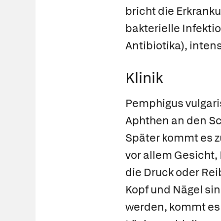
bricht die Erkrank
bakterielle Infekt
Antibiotika), inte
Klinik
Pemphigus vulgari
Aphthen an den Sc
Später kommt es zu
vor allem Gesicht,
die Druck oder Re
Kopf und Nägel sin
werden, kommt es 