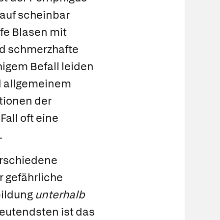
h auf scheinbar
ffe Blasen mit
und schmerzhafte
igem Befall leiden
nd allgemeinem
tionen der
all oft eine
.
erschiedene
 gefährliche
bildung
unterhalb
eutendsten ist das