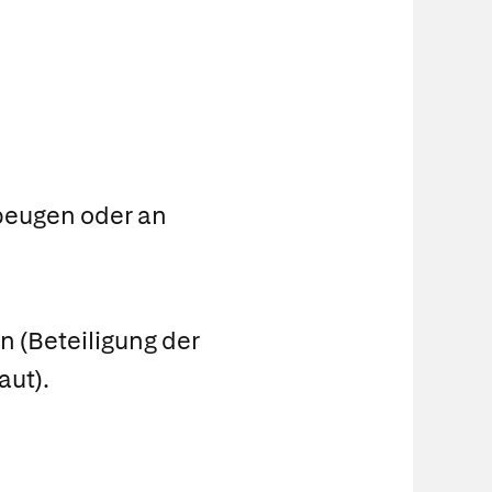
beugen oder an
n (Beteiligung der
aut).