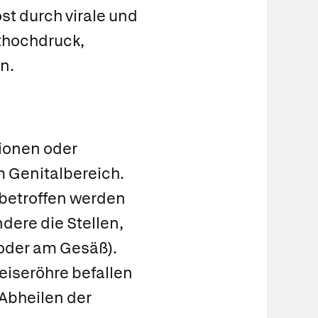
st durch virale und
uthochdruck,
n.
sionen oder
 Genitalbereich.
 betroffen werden
dere die Stellen,
 oder am Gesäß).
eiseröhre befallen
Abheilen der