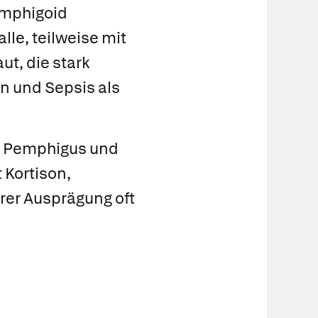
emphigoid
lle, teilweise mit
ut, die stark
en und Sepsis als
i Pemphigus und
 Kortison,
rer Ausprägung oft