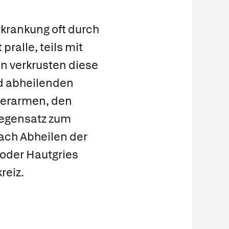
rkrankung oft durch
ralle, teils mit
en verkrusten diese
nd abheilenden
berarmen, den
Gegensatz zum
ach Abheilen der
oder Hautgries
reiz.