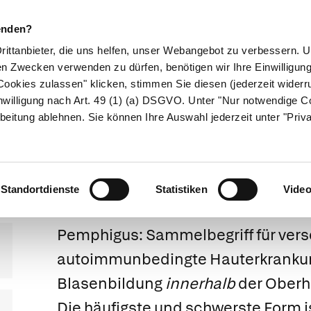
enden?
Drittanbieter, die uns helfen, unser Webangebot zu verbessern.
en Zwecken verwenden zu dürfen, benötigen wir Ihre Einwilligun
ookies zulassen" klicken, stimmen Sie diesen (jederzeit widerru
ikamente
Naturheilkunde
Eltern & Kind
Gesund 
nwilligung nach Art. 49 (1) (a) DSGVO. Unter "Nur notwendige C
beitung ablehnen. Sie können Ihre Auswahl jederzeit unter "Priv
igus und Pemp
Standortdienste
Statistiken
Vide
Pemphigus
: Sammelbegriff für ver
autoimmunbedingte Hauterkrankun
Blasenbildung
innerhalb
der Oberh
Die häufigste und schwerste Form i