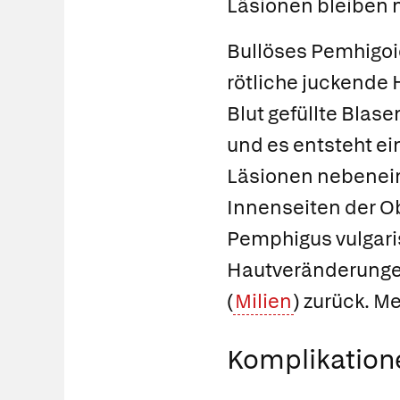
Läsionen bleiben 
Bullöses Pemhigo
rötliche juckende H
Blut gefüllte Blas
und es entsteht ei
Läsionen nebenein
Innenseiten der O
Pemphigus vulgaris
Hautveränderungen
(
Milien
) zurück. M
Komplikation