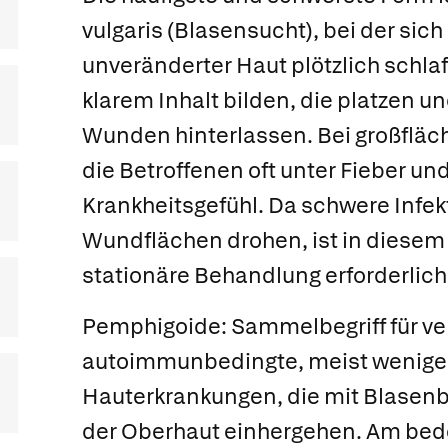
vulgaris (Blasensucht), bei der sic
unveränderter Haut plötzlich schla
klarem Inhalt bilden, die platzen 
Wunden hinterlassen. Bei großfläch
die Betroffenen oft unter Fieber u
Krankheitsgefühl. Da schwere Infek
Wundflächen drohen, ist in diesem F
stationäre Behandlung erforderlich
Pemphigoide
: Sammelbegriff für v
autoimmunbedingte, meist weniger
Hauterkrankungen, die mit Blasen
der Oberhaut einhergehen. Am bed