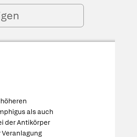
igen
 höheren
mphigus als auch
i der Antikörper
r Veranlagung