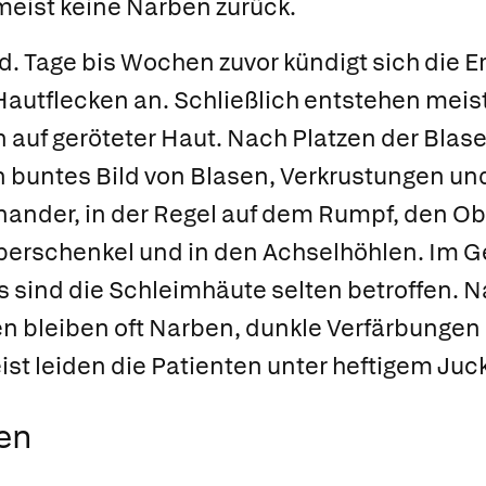
meist keine Narben zurück.
id
. Tage bis Wochen zuvor kündigt sich die E
autflecken an. Schließlich entstehen meist p
en auf geröteter Haut. Nach Platzen der Blas
n buntes Bild von Blasen, Verkrustungen u
ander, in der Regel auf dem Rumpf, den O
berschenkel und in den Achselhöhlen. Im 
 sind die Schleimhäute selten betroffen. N
 bleiben oft Narben, dunkle Verfärbungen 
eist leiden die Patienten unter heftigem Juck
en