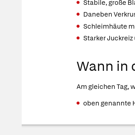
Stabile, große B
Daneben Verkrus
Schleimhäute me
Starker Juckrei
Wann in d
Am gleichen Tag, 
oben genannte H