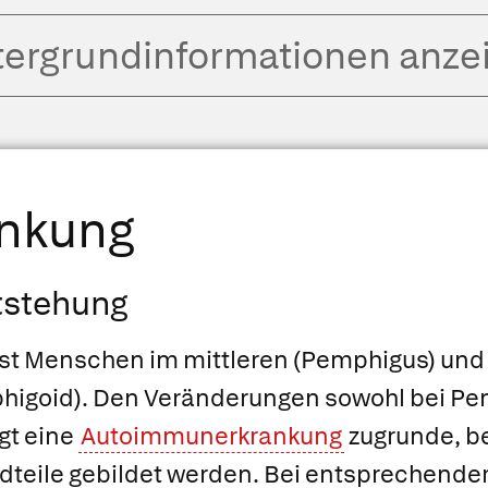
tergrund­informationen anze
ankung
tstehung
ist Menschen im mittleren (Pemphigus) und
higoid). Den Veränderungen sowohl bei Pe
gt eine
Autoimmunerkrankung
zugrunde, be
teile gebildet werden. Bei entsprechende