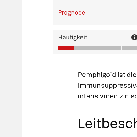
Prognose
Häufigkeit
Pemphigoid ist di
Immunsuppressiva 
intensivmedizini
Leitbes