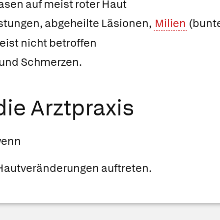
lasen auf meist roter Haut
tungen, abgeheilte Läsionen,
Milien
(bunte
ist nicht betroffen
z und Schmerzen.
ie Arztpraxis
wenn
autveränderungen auftreten.