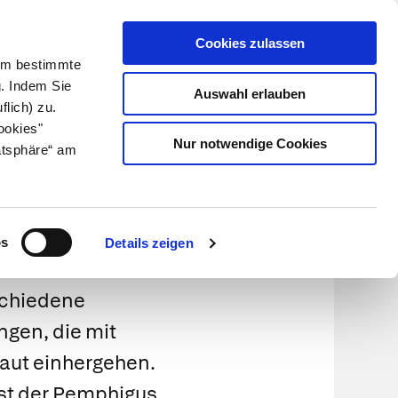
Cookies zulassen
Kundenlogin
Info für Apotheker
 Um bestimmte
g. Indem Sie
Auswahl erlauben
flich) zu.
Suche
leben
Über uns
ookies"
Nur notwendige Cookies
atsphäre“ am
higoid
os
Details zeigen
schiedene
gen, die mit
aut einhergehen.
st der
Pemphigus