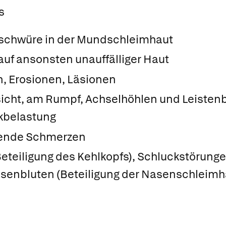
s
schwüre in der Mundschleimhaut
auf ansonsten unauffälliger Haut
n, Erosionen, Läsionen
sicht, am Rumpf, Achselhöhlen und Leisten
ckbelastung
nende Schmerzen
(Beteiligung des Kehlkopfs), Schluckstörunge
asenbluten (Beteiligung der Nasenschleimh