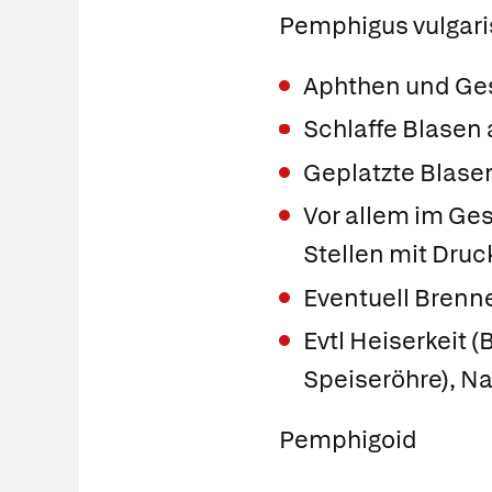
Pemphigus vulgari
Aphthen und Ge
Schlaffe Blasen 
Geplatzte Blase
Vor allem im Ge
Stellen mit Dru
Eventuell Bren
Evtl Heiserkeit 
Speiseröhre), N
Pemphigoid