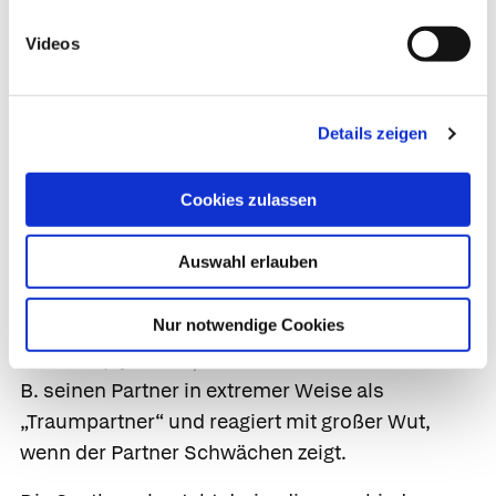
eigenen Gefühlen zu vertrauen.
Videos
Dies führt zu einer wachsenden Diskrepanz
zwischen den persönlichen Erfahrungen in der
eigenen Familie und dem, was der Betroffene
Details zeigen
trotzdem innerlich spürt oder was in anderen
Umgebungen (Freunde, Nachbarn) gültig ist.
Cookies zulassen
„Dialektisch“ heißt die Therapie deshalb, weil die
Auswahl erlauben
von Betroffenen häufig erlebten zwei
(Gefühls-)Extreme (These und Antithese)
Nur notwendige Cookies
miteinander in Einklang gebracht werden
müssen (Synthese). Ein Erkrankter idealisiert z.
B. seinen Partner in extremer Weise als
„Traumpartner“ und reagiert mit großer Wut,
wenn der Partner Schwächen zeigt.