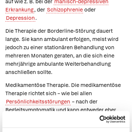
auf wie z. B. bei der
manisch-depressiven
Erkrankung
, der
Schizophrenie
oder
Depression
.
Die Therapie der Borderline-Störung dauert
lange. Sie kann ambulant erfolgen, meist wird
jedoch zu einer stationären Behandlung von
mehreren Monaten geraten, an die sich eine
mehrjährige ambulante Weiterbehandlung
anschließen sollte.
Medikamentöse Therapie.
Die medikamentöse
Therapie richtet sich – wie bei allen
Persönlichkeitsstörungen
– nach der
Begleitsymptomatik und kann entweder eher
antidepressiv (
Antidepressiva
), neuroleptisch
(
Neuroleptika
) oder auch beruhigend