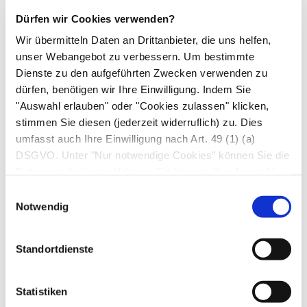
(
Tranquilizer
) sein.
Dürfen wir Cookies verwenden?
Verhaltenstherapie.
Die verhaltenstherapeutisch
Wir übermitteln Daten an Drittanbieter, die uns helfen,
orientierte
Dialektisch-Behaviorale Therapie
unser Webangebot zu verbessern. Um bestimmte
(DBT) ist vorrangig zur Behandlung der
Dienste zu den aufgeführten Zwecken verwenden zu
dürfen, benötigen wir Ihre Einwilligung. Indem Sie
Borderline-Störung gedacht, wird aber heute
"Auswahl erlauben" oder "Cookies zulassen" klicken,
häufig und mit gutem Erfolg zur Therapie vieler
stimmen Sie diesen (jederzeit widerruflich) zu. Dies
Persönlichkeitsstörungen
eingesetzt.
umfasst auch Ihre Einwilligung nach Art. 49 (1) (a)
DSGVO. Unter "Nur notwendige Cookies" können Sie die
Die wichtigste Annahme dieser
Datenverarbeitung ablehnen. Sie können Ihre Auswahl
Verhaltenstherapie
ist, dass die Störung vor
jederzeit unter "Privatsphäre“ am Seitenende ändern.
Einwilligungsauswahl
allem in einer Fehlregulation der Emotionen
Notwendig
besteht. Wächst ein Kind z. B. in einer Familie
auf, in der wenig über Gefühle gesprochen oder
Standortdienste
auf Gefühle unpassend reagiert wird, so kann es
nicht lernen, seine Erregung richtig zu bewerten,
Statistiken
emotionale Belastungen auszuhalten und den