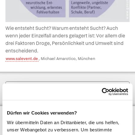
Wie entsteht Sucht? Warum entsteht Sucht? Auch
wenn jeder Einzelfall anders gelagert ist: Vor allem die
drei Faktoren Droge, Persönlichkeit und Umwelt sind
entscheidend.
www.salevent.de
, Michael Amarotico, München
Hintergrund­informationen anzeigen
Dürfen wir Cookies verwenden?
Weiterführende Informationen
Wir übermitteln Daten an Drittanbieter, die uns helfen,
unser Webangebot zu verbessern. Um bestimmte
www.suchtmittel.de
– Unabhängiges, privates