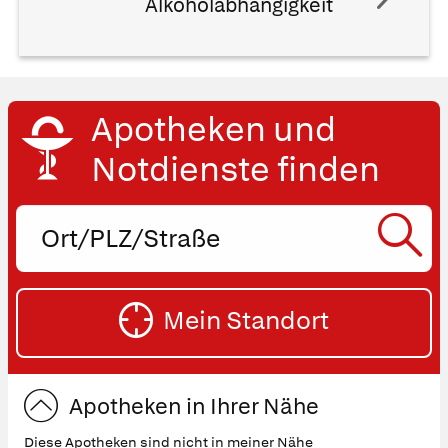
Alkoholabhängigkeit
Apotheken und
Notdienste finden
Ort,
PLZ
oder
SU
Straße
Mein Standort
eingeben:
ST
Apotheken in Ihrer Nähe
Diese Apotheken sind nicht in meiner Nähe