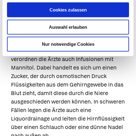
Überwachung auf der Intensivstation oder in
einer neurologischen Abteilung. Besonderes
Cookies zulassen
Augenmerk liegt darauf, ob sich Komplikationen
entwickeln.
Auswahl erlauben
Vorbeugend gegen erhöhten Hirndruck hilft die
Nur notwendige Cookies
Oberkörperhochlagerung. Manchmal
verordnen die Ärzte auch Infusionen mit
Mannitol
. Dabei handelt es sich um einen
Zucker, der durch osmotischen Druck
Flüssigkeiten aus dem Gehirngewebe in das
Blut zieht, damit diese durch die Niere
ausgeschieden werden können. In schweren
Fällen legen die Ärzte auch eine
Liquordrainage und leiten die Hirnflüssigkeit
über einen Schlauch oder eine dünne Nadel
nach außen ab.