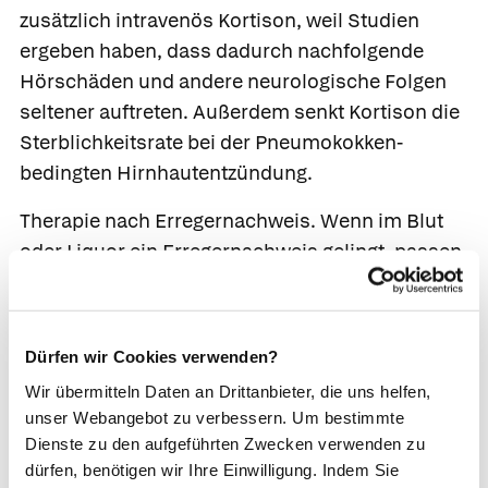
zusätzlich intravenös
Kortison
, weil Studien
ergeben haben, dass dadurch nachfolgende
Hörschäden und andere neurologische Folgen
seltener auftreten. Außerdem senkt Kortison die
Sterblichkeitsrate bei der Pneumokokken-
bedingten Hirnhautentzündung.
Therapie nach Erregernachweis.
Wenn im Blut
oder Liquor ein Erregernachweis gelingt, passen
die Ärzte die Therapie daran an. Bei Bakterien
wechseln die Ärzte oft vom
Breitspektrumantibiotikum auf einen
Dürfen wir Cookies verwenden?
spezifischen antibakteriellen Wirkstoff, der das
Wir übermitteln Daten an Drittanbieter, die uns helfen,
diagnostizierte Bakterium besser bekämpft. Sind
unser Webangebot zu verbessern. Um bestimmte
Parasiten, Tuberkelbakterien oder Pilze die
Dienste zu den aufgeführten Zwecken verwenden zu
Auslöser, wird die Therapie ebenfalls
dürfen, benötigen wir Ihre Einwilligung. Indem Sie