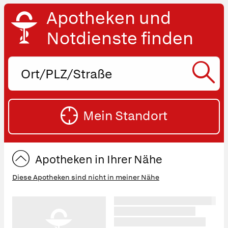
Apotheken und
Notdienste finden
Ort,
PLZ
oder
SU
Straße
Mein Standort
eingeben:
ST
Apotheken in Ihrer Nähe
Diese Apotheken sind nicht in meiner Nähe