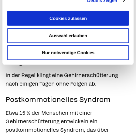
Details zeigen
ron®
).
Kommt es nach 1–5 Tagen zu neuen oder
Cookies zulassen
verstärkten Beschwerden, sollte ein Arzt
aufgesucht werden. Selten entwickelt sich ein
Auswahl erlauben
subdurales Hämatom
.
Nur notwendige Cookies
Prognose
In der Regel klingt eine Gehirnerschütterung
nach einigen Tagen ohne Folgen ab.
Postkommotionelles Syndrom
Etwa 15 % der Menschen mit einer
Gehirnerschütterung entwickeln ein
postkommotionelles Syndrom, das über