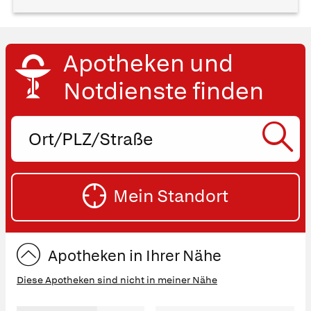
Apotheken und
Notdienste finden
Ort,
PLZ
oder
SU
Straße
Mein Standort
eingeben:
ST
Apotheken in Ihrer Nähe
Diese Apotheken sind nicht in meiner Nähe