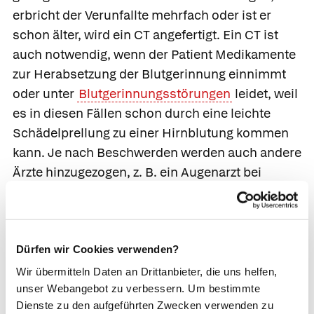
erbricht der Verunfallte mehrfach oder ist er
schon älter, wird ein CT angefertigt. Ein CT ist
auch notwendig, wenn der Patient Medikamente
zur Herabsetzung der Blutgerinnung einnimmt
oder unter
Blutgerinnungsstörungen
leidet, weil
es in diesen Fällen schon durch eine leichte
Schädelprellung zu einer Hirnblutung kommen
kann. Je nach Beschwerden werden auch andere
Ärzte hinzugezogen, z. B. ein Augenarzt bei
Sehstörungen.
Bei unklarem Unfallhergang versuchen die Ärzte,
die Unfallursache mit weiteren Untersuchungen
Dürfen wir Cookies verwenden?
aufzudecken. So können hinter einem Sturz mit
Wir übermitteln Daten an Drittanbieter, die uns helfen,
nachfolgender Gehirnerschütterung z. B. auch
unser Webangebot zu verbessern. Um bestimmte
Herzrhythmusstörungen oder eine
Dienste zu den aufgeführten Zwecken verwenden zu