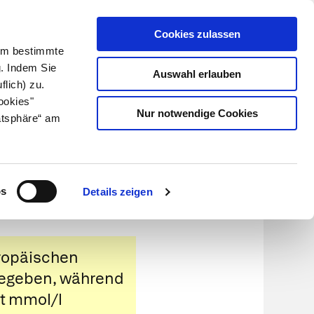
Cookies zulassen
Kundenlogin
Info für Apotheker
 Um bestimmte
g. Indem Sie
Auswahl erlauben
flich) zu.
Suche
leben
Über uns
ookies"
Nur notwendige Cookies
atsphäre“ am
tes
os
Details zeigen
uropäischen
ngegeben, während
it mmol/l