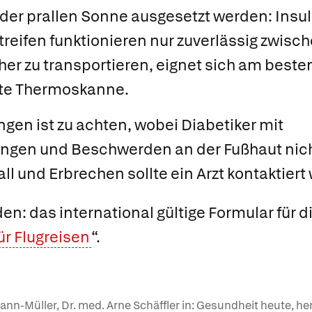
 der prallen Sonne ausgesetzt werden: Insuli
streifen funktionieren nur zuverlässig zwisc
her zu transportieren, eignet sich am beste
te Thermoskanne.
ngen ist zu achten, wobei Diabetiker mit
gen und Beschwerden an der Fußhaut nicht
all und Erbrechen sollte ein Arzt kontaktiert
n: das international gültige Formular für di
r Flugreisen
“.
kmann-Müller, Dr. med. Arne Schäffler in: Gesundheit heute, 