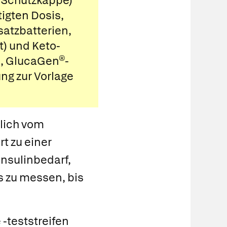
e Schutzkappe)
igten Dosis,
satzbatterien,
ät) und
Keto-
,
GlucaGen®-
ng zur Vorlage
lich vom
t zu einer
Insulinbedarf,
s zu messen, bis
-teststreifen