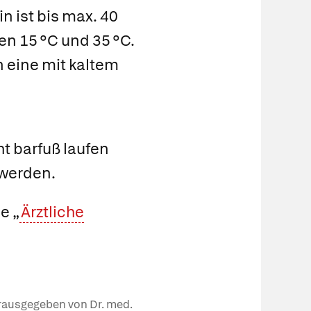
n ist bis max. 40
hen 15 °C und 35 °C.
n eine mit kaltem
 barfuß laufen
 werden.
e „
Ärztliche
herausgegeben von Dr. med.