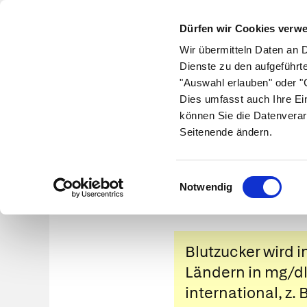
Dürfen wir Cookies verw
Wir übermitteln Daten an 
Dienste zu den aufgeführt
"Auswahl erlauben" oder "C
Krankheiten
Symptome
Therapie
Med
Dies umfasst auch Ihre Ei
können Sie die Datenverar
Seitenende ändern.
Re
Einwilligungsauswahl
Notwendig
Blutzucker wird 
Ländern in mg/dl
international, z.