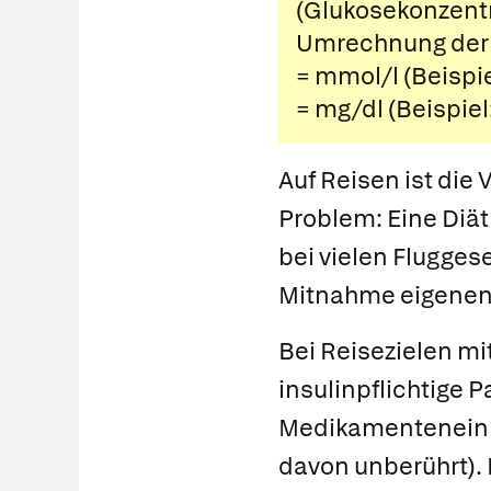
(Glukosekonzentra
Umrechnung der b
= mmol/l (Beispi
= mg/dl (Beispiel
Auf Reisen ist die
Problem: Eine Diät
bei vielen Fluggese
Mitnahme eigenen 
Bei Reisezielen m
insulinpflichtige P
Medikamenteneinna
davon unberührt).