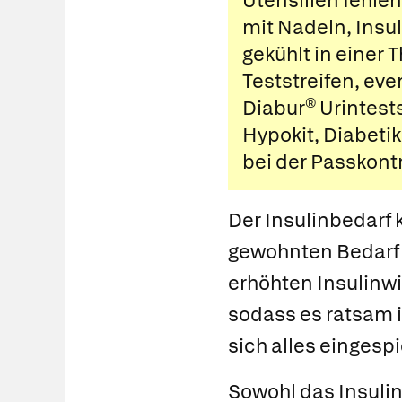
Utensilien fehle
mit Nadeln, Insu
gekühlt in einer
Teststreifen, eve
Diabur®
Urintest
Hypokit
, Diabeti
bei der Passkontr
Der Insulinbedarf
gewohnten Bedarf 
erhöhten Insulinwi
sodass es ratsam i
sich alles eingespi
Sowohl das Insulin