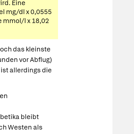
ird. Eine
l mg/dl x 0,0555
e mmol/l x 18,02
noch das kleinste
unden vor Abflug)
ist allerdings die
sen
etika bleibt
ch Westen als