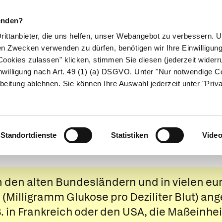
enden?
Drittanbieter, die uns helfen, unser Webangebot zu verbessern.
en Zwecken verwenden zu dürfen, benötigen wir Ihre Einwilligun
ookies zulassen" klicken, stimmen Sie diesen (jederzeit widerru
ikamente
Naturheilkunde
Eltern & Kind
Gesund 
nwilligung nach Art. 49 (1) (a) DSGVO. Unter "Nur notwendige C
beitung ablehnen. Sie können Ihre Auswahl jederzeit unter "Priv
isen mit Diabe
Standortdienste
Statistiken
Vide
in den alten Bundesländern und in vielen e
 (Milligramm Glukose pro Deziliter Blut) a
 B. in Frankreich oder den USA, die Maßeinhe