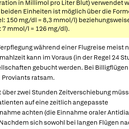
tion in Millimol pro Liter Blut) verwendet w
eiden Einheiten ist möglich über die Forme
el: 150 mg/dl = 8,3 mmol/l) beziehungsweis
: 7 mmol/l = 126 mg/dl).
 Verpflegung während einer Flugreise meist 
mahlzeit kann im Voraus (in der Regel 24 St
llschaften gebucht werden. Bei Billigflügen 
Proviants ratsam.
it über zwei Stunden Zeitverschiebung müs
atienten auf eine zeitlich angepasste
hme achten (die Einnahme oraler Antidiab
 Nachdem sich sowohl bei langen Flügen na