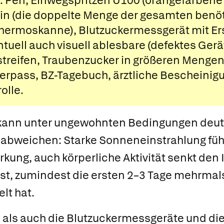
n: Pen, Einwegspritzen U100 (orangefarben
lin (die doppelte Menge der gesamten benöt
 Thermoskanne), Blutzuckermessgerät mit Er
ntuell auch visuell ablesbare (defektes Ger
streifen, Traubenzucker in größeren Mengen
kerpass, BZ-Tagebuch, ärztliche Bescheinigu
olle.
 kann unter ungewohnten Bedingungen deut
abweichen: Starke Sonneneinstrahlung führ
rkung, auch körperliche Aktivität senkt den 
st, zumindest die ersten 2–3 Tage mehrmal
elt hat.
 als auch die Blutzuckermessgeräte und die 