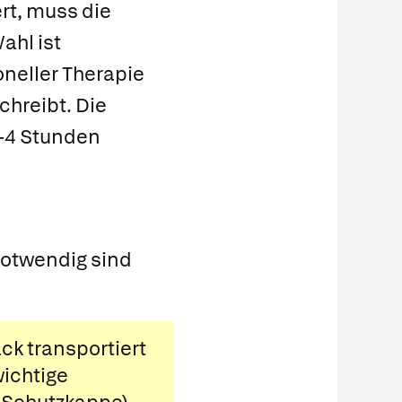
rt, muss die
ahl ist
oneller Therapie
chreibt. Die
3–4 Stunden
notwendig sind
ck transportiert
wichtige